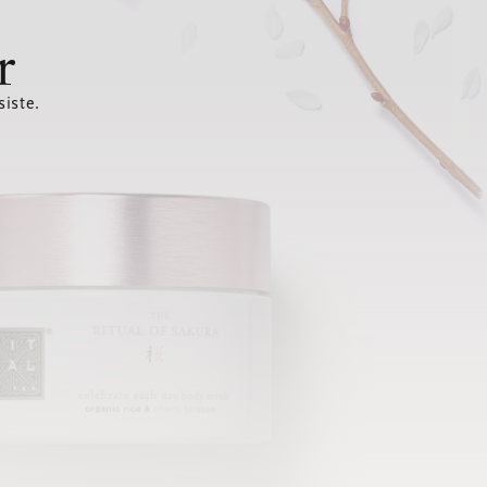
r
siste.