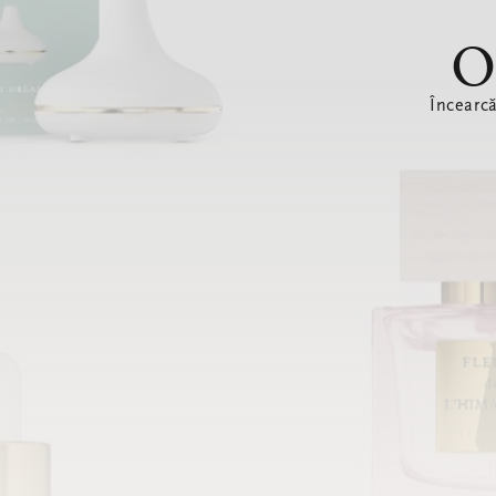
O
Încearc