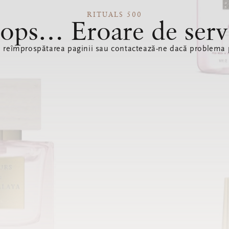
RITUALS 500
ops… Eroare de serv
ă reîmprospătarea paginii sau contactează-ne dacă problema p