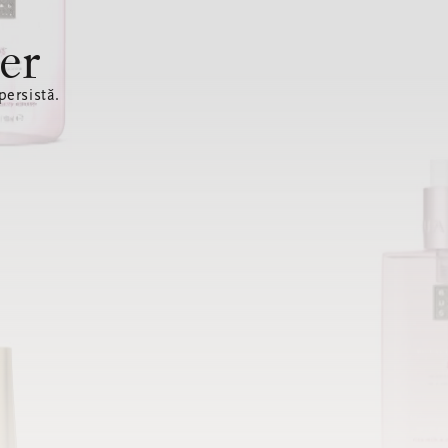
er
ersistă.