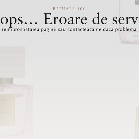
RITUALS 500
ops… Eroare de serv
ă reîmprospătarea paginii sau contactează-ne dacă problema p