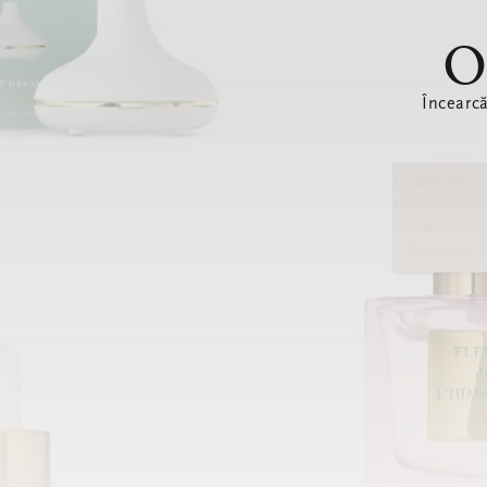
O
Încearc