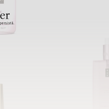
er
ersistă.