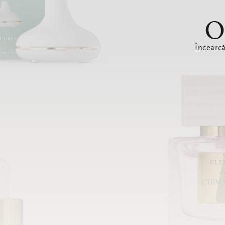
O
Încearc