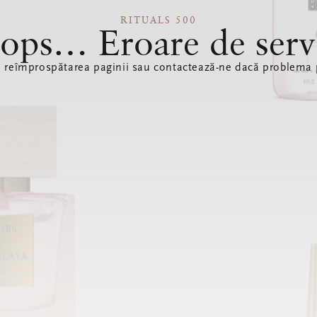
RITUALS 500
ops… Eroare de serv
ă reîmprospătarea paginii sau contactează-ne dacă problema p