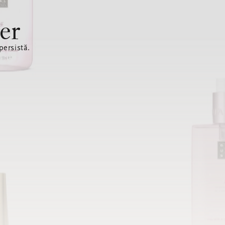
er
ersistă.