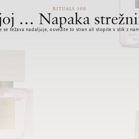
RITUALS 500
joj … Napaka strežni
e se težava nadaljuje, osvežite to stran ali stopite v stik z nam