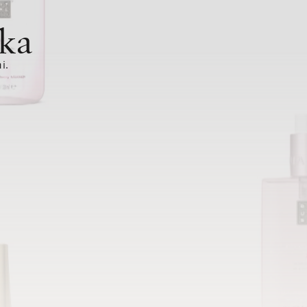
ka
i.