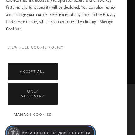
cookies that are necessary to operate, secure and enable key
ПРОДЪЛЖАВАНЕ
features and functionality will be deployed. You can also review
and change your cookie preferences at any time, in the Privacy
Preference Center, which you can access by clicking "Manage
Cookies”.
Facebook
TikTok
Pinterest
Youtube
Instagra
page
profile
channel
profile
VIEW FULL COOKIE POLICY
ACCEPT ALL
ONLY
NECESSARY
Mastercard
Visa
MANAGE COOKIES
Всички права запазени © 2026 Rituals Cosmetics Enterprise B.V.
Политика за поверителност
Общи условия
Активиране на достъпността
Правила На Компанията Rituals
Обслужване