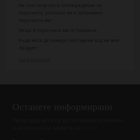
Не съм получил/а потвърждение на
поръчката, успешно ли е направена
поръчката ми?
Нещо в поръчката ми се промени
Къде мога да намеря партидния код на моя
продукт?
Още въпроси
Затваряне
Отворено
Затворено
на
Останете информирани
изскачащия
прозорец
Регистрирайте се за последните новини
и ексклузивни оферти на Rituals.