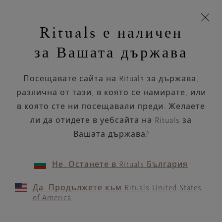
Пропускане на навигацията
Време за доставка 5-8 работни дни
моята
З
кошница
Rituals е наличен
н
Търся...
Търся...
Потреб
Виж
Включете
Логото
навигацията
и
акаунт
кош
на
на
за Вашата държава
устройството
п
Rituals
Посещавате сайта на Rituals за държава,
Ех, не намерихме резултати за
РЕЗУЛТАТИ
различна от тази, в която се намирате, или
""
в която сте ни посещавали преди. Желаете
ОТ
Проверете правописа, опитайте по-
ли да отидете в уебсайта на Rituals за
общ термин или проверете нашите
предложения по-долу.
Вашата държава?
ТЪРСЕНЕТО
Опитайте с друго търсене
Не. Останете в Rituals България
Да. Продължете към Rituals United States
of America