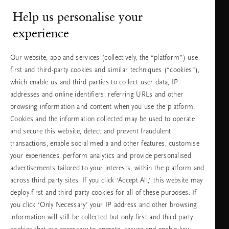
+31 (0) 20
Местна тарифа
Help us personalise your
2415948
на разговора
experience
Понеделник
10:00 - 19:30
- петък
Our website, app and services (collectively, the “platform”) use
Събота -
11:00 - 19:30
first and third-party cookies and similar techniques (“cookies”),
неделя
which enable us and third parties to collect user data, IP
addresses and online identifiers, referring URLs and other
browsing information and content when you use the platform.
Изберете Вашата държава и език
Cookies and the information collected may be used to operate
and secure this website, detect and prevent fraudulent
държава
transactions, enable social media and other features, customise
your experiences, perform analytics and provide personalised
advertisements tailored to your interests, within the platform and
across third party sites. If you click ‘Accept All,’ this website may
език
deploy first and third party cookies for all of these purposes. If
you click ‘Only Necessary’ your IP address and other browsing
information will still be collected but only first and third party