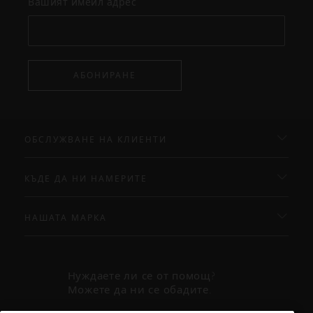
Вашият имейл адрес
АБОНИРАНЕ
ОБСЛУЖВАНЕ НА КЛИЕНТИ
КЪДЕ ДА НИ НАМЕРИТЕ
НАШАТА МАРКА
Нуждаете ли се от помощ?
Можете да ни се обадите.