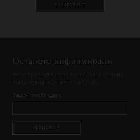
ПАЗАРУВАНЕ
Затваряне
Отворено
Затворено
на
Останете информирани
изскачащия
прозорец
Регистрирайте се за последните новини
и ексклузивни оферти на Rituals.
Вашият имейл адрес
АБОНИРАНЕ