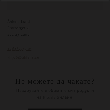
Åhlens Lund
Stortorget 4
222 23 Lund
+4646354700
vh506@ahlens.se
Не можете да чакате?
Пазарувайте любимите си продукти
на Rituals онлайн.