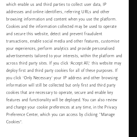
which enable us and third parties to collect user data, IP
addresses and online identifiers, referring URLs and other
browsing information and content when you use the platform.
Изберете Вашата държава и език
Cookies and the information collected may be used to operate
and secure this website, detect and prevent fraudulent
държава
transactions, enable social media and other features, customise
your experiences, perform analytics and provide personalised
advertisements tailored to your interests, within the platform and
across third party sites. If you click ‘Accept All,’ this website may
език
deploy first and third party cookies for all of these purposes. If
you click ‘Only Necessary’ your IP address and other browsing
information will still be collected but only first and third party
cookies that are necessary to operate, secure and enable key
ПРОДЪЛЖАВАНЕ
features and functionality will be deployed. You can also review
and change your cookie preferences at any time, in the Privacy
Preference Center, which you can access by clicking "Manage
Cookies”.
Facebook
TikTok
Pinterest
Youtube
Instagra
page
profile
channel
profile