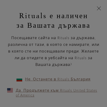
Пропускане на навигацията
Време за доставка 5-9 работни дни
моята
З
кошница
Rituals е наличен
н
Търся...
Търся...
Потреб
Виж
Включете
Логото
навигацията
и
акаунт
кош
на
на
за Вашата държава
устройството
п
НАЗАД
Rituals
Посещавате сайта на Rituals за държава,
ÅHLENS LUND
различна от тази, в която се намирате, или
в която сте ни посещавали преди. Желаете
РАБОТНО ВРЕМЕ
ли да отидете в уебсайта на Rituals за
Проверете най-актуалното ни работно
време с помощта на
Вашата държава?
.
GOOGLE MAPS
Не. Останете в Rituals България
Да. Продължете към Rituals United States
of America