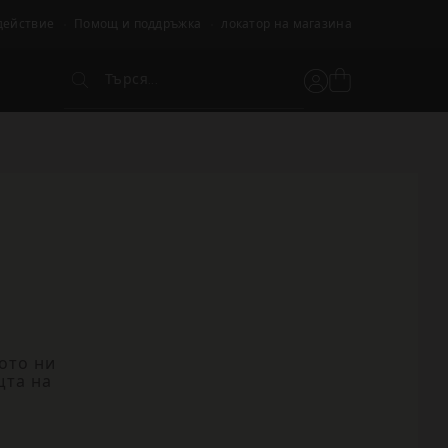
действие
Помощ и поддръжка
локатор на магазина
Търся...
Вижте
Потребителски
Търся...
кошницата
акаунт
ото ни
щта на