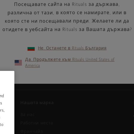
Посещавате сайта на Rituals за държава,
различна от тази, в която се намирате, или в
която сте ни посещавали преди. Желаете ли да
отидете в уебсайта на Rituals за Вашата държава?
Не. Останете в Rituals България
Вашият имейл адрес
ини и
Да. Продължете към Rituals United States of
America
and
Нашата марка
us
rs,
За нас
u
и
Работни места
to
Франчайз