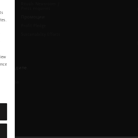
Rituals Newsroom /
Press enquiries
ts
Промоции
tes.
Profit Pledge
Sustainability Efforts
P
y
view
ence
се обадите.
азговора
nstagram
ofile