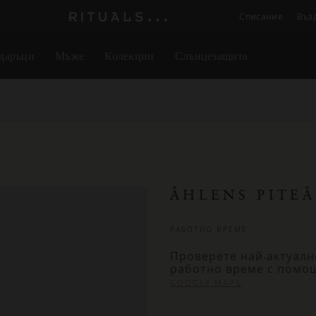
Списание
Въз
Логото
на
даръци
Мъже
Колекции
Слънцезащита
Rituals
ÅHLENS PITEÅ
РАБОТНО ВРЕМЕ
Проверете най-актуалн
работно време с помо
.
GOOGLE MAPS