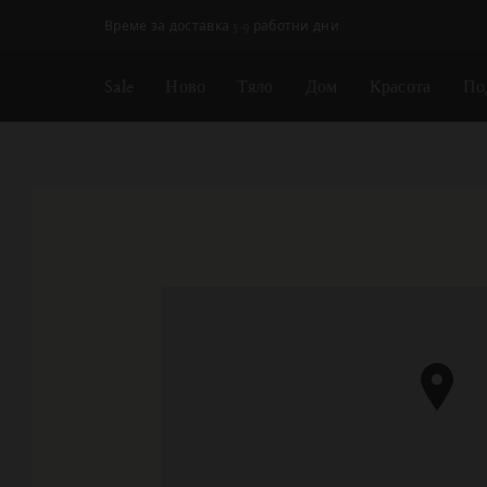
Пропускане на навигацията
Време за доставка 5-9 работни дни
Sale
Ново
Тяло
Дом
Красота
По