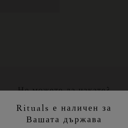
Не можете да чакате?
Пазарувайте любимите си продукти
Rituals е наличен за
на Rituals онлайн.
Вашата държава
ПАЗАРУВАНЕ