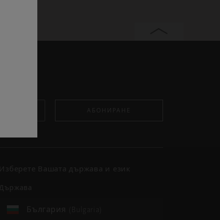
АБОНИРАНЕ
Изберете Вашата държава и език
държава
България (Bulgaria)