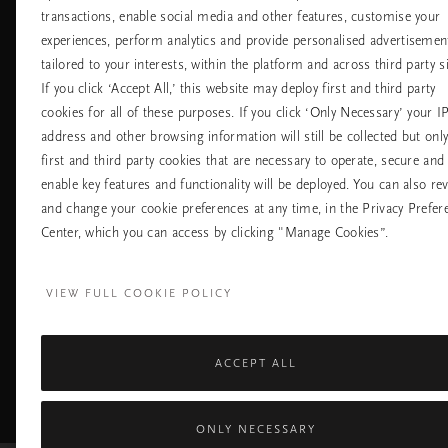
transactions, enable social media and other features, customise your
Хотели
Контакт
experiences, perform analytics and provide personalised advertisemen
Летища
Политика за
бисквитките
tailored to your interests, within the platform and across third party si
настройките на
If you click ‘Accept All,’ this website may deploy first and third party
бисквитките
cookies for all of these purposes. If you click ‘Only Necessary’ your I
Политика За
Поверителност
address and other browsing information will still be collected but onl
Правила На
first and third party cookies that are necessary to operate, secure and
Компанията Rituals
enable key features and functionality will be deployed. You can also re
and change your cookie preferences at any time, in the Privacy Prefer
Нуждаете ли се от помощ? Можете да ни 
Center, which you can access by clicking "Manage Cookies”.
+31 (0) 20 2415948
Местна тарифа на р
Понеделник - петък
10:00 - 19:30
VIEW FULL COOKIE POLICY
Събота - неделя
11:00 - 19:30
ACCEPT ALL
Facebook
TikTok
Pinterest
Youtube
I
page
profile
channel
pr
ONLY NECESSARY