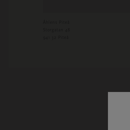
Åhlens Piteå
Storgatan 48
941 32 Piteå