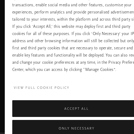
transactions, enable social media and other features, customise your
Хотели
Контакт
experiences, perform analytics and provide personalised advertisemen
Летища
Политика за
бисквитките
tailored to your interests, within the platform and across third party si
настройките на
If you click ‘Accept All,’ this website may deploy first and third party
бисквитките
cookies for all of these purposes. If you click ‘Only Necessary’ your I
Политика За
Поверителност
address and other browsing information will still be collected but onl
Правила На
first and third party cookies that are necessary to operate, secure and
Компанията Rituals
enable key features and functionality will be deployed. You can also re
and change your cookie preferences at any time, in the Privacy Prefer
Нуждаете ли се от помощ? Можете да ни 
Center, which you can access by clicking "Manage Cookies”.
+31 (0) 20 2415948
Местна тарифа на р
Понеделник - петък
10:00 - 19:30
VIEW FULL COOKIE POLICY
Събота - неделя
11:00 - 19:30
ACCEPT ALL
Facebook
TikTok
Pinterest
Youtube
I
page
profile
channel
pr
ONLY NECESSARY