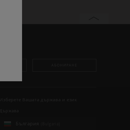
АБОНИРАНЕ
Изберете Вашата държава и език
държава
България (Bulgaria)