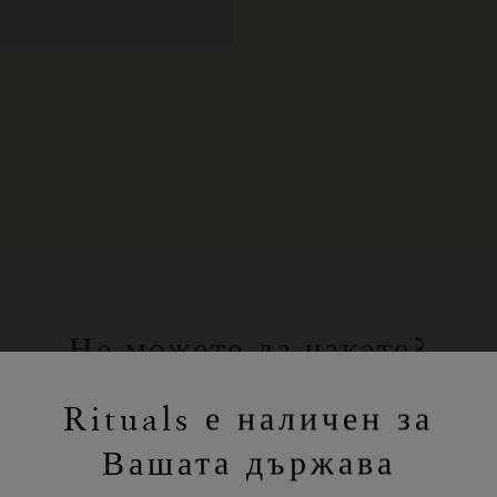
Не можете да чакате?
Пазарувайте любимите си продукти
Rituals е наличен за
на Rituals онлайн.
Вашата държава
ПАЗАРУВАНЕ