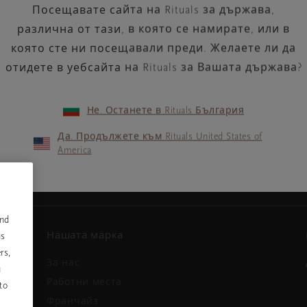
Посещавате сайта на Rituals за държава,
различна от тази, в която се намирате, или в
която сте ни посещавали преди. Желаете ли да
отидете в уебсайта на Rituals за Вашата държава?
Не. Останете в Rituals България
Вашият имейл адрес
ини и
Да. Продължете към Rituals United States of
America
and
Нашата марка
us
rs,
За нас
u
и
Работни места
to
Франчайз