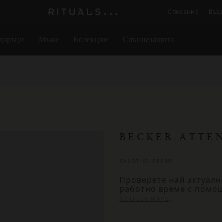
Списание
Въз
Логото
на
даръци
Мъже
Колекции
Слънцезащита
Rituals
BECKER ATTE
РАБОТНО ВРЕМЕ
Проверете най-актуалн
работно време с помо
.
GOOGLE MAPS