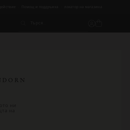
действие
Помощ и поддръжка
локатор на магазина
Търся...
Вижте
Потребителски
Търся...
кошницата
акаунт
NDORN
ото ни
щта на