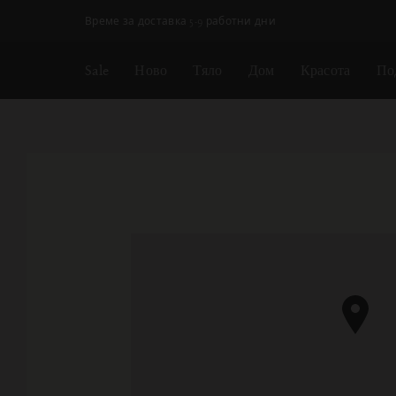
Пропускане на навигацията
Време за доставка 5-9 работни дни
Sale
Ново
Тяло
Дом
Красота
По