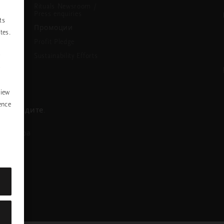
Rituals Newsroom /
Press enquiries
ts
Промоции
tes.
Profit Pledge
Sustainability Efforts
P
y
view
ence
се обадите.
азговора
nstagram
ofile