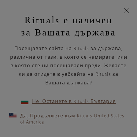
Пропускане на навигацията
Време за доставка 5-8 работни дни
моята
З
кошница
Rituals е наличен
н
Търся...
Търся...
Потреб
Виж
Включете
Логото
навигацията
и
акаунт
кош
на
на
за Вашата държава
устройството
п
НАЗАД
Rituals
Посещавате сайта на Rituals за държава,
BECKER EUSKIRCHEN
различна от тази, в която се намирате, или
в която сте ни посещавали преди. Желаете
РАБОТНО ВРЕМЕ
ли да отидете в уебсайта на Rituals за
Проверете най-актуалното ни работно
време с помощта на
Вашата държава?
.
GOOGLE MAPS
Не. Останете в Rituals България
Да. Продължете към Rituals United States
of America