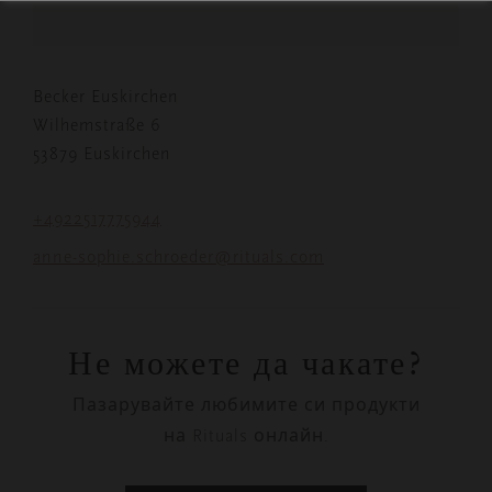
Becker Euskirchen
Wilhemstraße 6
53879 Euskirchen
+4922517775944
anne-sophie.schroeder@rituals.com
Не можете да чакате?
Пазарувайте любимите си продукти
на Rituals онлайн.