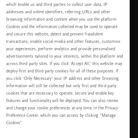
which enable us and third parties to collect user data, IP
addresses and online identifiers, referring URLs and other
browsing information and content when you use the platform.
Изберете Вашата държава и език
Cookies and the information collected may be used to operate
and secure this website, detect and prevent fraudulent
държава
transactions, enable social media and other features, customise
your experiences, perform analytics and provide personalised
advertisements tailored to your interests, within the platform and
across third party sites. If you click ‘Accept All,’ this website may
език
deploy first and third party cookies for all of these purposes. If
you click ‘Only Necessary’ your IP address and other browsing
information will still be collected but only first and third party
cookies that are necessary to operate, secure and enable key
ПРОДЪЛЖАВАНЕ
features and functionality will be deployed. You can also review
and change your cookie preferences at any time, in the Privacy
Preference Center, which you can access by clicking "Manage
Cookies”.
Facebook
TikTok
Pinterest
Youtube
Instagra
page
profile
channel
profile