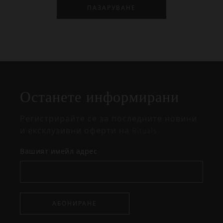
ПАЗАРУВАНЕ
Затваряне
Отворено
Затворено
на
Останете информирани
изскачащия
прозорец
Регистрирайте се за последните новини
и ексклузивни оферти на Rituals.
Вашият имейл адрес
АБОНИРАНЕ