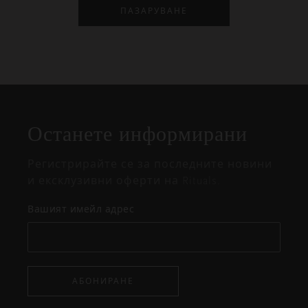
ПАЗАРУВАНЕ
Затваряне
Отворено
Затворено
на
Останете информирани
изскачащия
прозорец
Регистрирайте се за последните новини
и ексклузивни оферти на Rituals.
Вашият имейл адрес
АБОНИРАНЕ