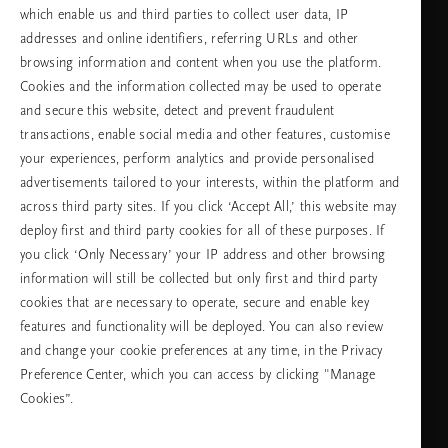
which enable us and third parties to collect user data, IP
addresses and online identifiers, referring URLs and other
browsing information and content when you use the platform.
Изберете Вашата държава и език
Cookies and the information collected may be used to operate
and secure this website, detect and prevent fraudulent
държава
transactions, enable social media and other features, customise
your experiences, perform analytics and provide personalised
advertisements tailored to your interests, within the platform and
across third party sites. If you click ‘Accept All,’ this website may
език
deploy first and third party cookies for all of these purposes. If
you click ‘Only Necessary’ your IP address and other browsing
information will still be collected but only first and third party
cookies that are necessary to operate, secure and enable key
ПРОДЪЛЖАВАНЕ
features and functionality will be deployed. You can also review
and change your cookie preferences at any time, in the Privacy
Preference Center, which you can access by clicking "Manage
Cookies”.
Facebook
TikTok
Pinterest
Youtube
Instagra
page
profile
channel
profile