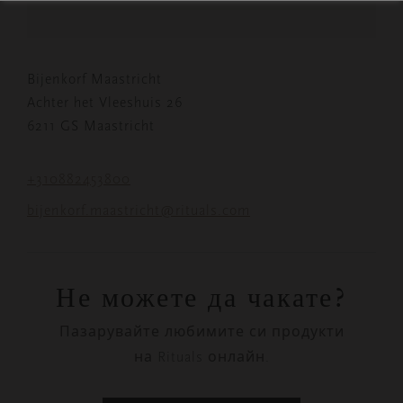
Bijenkorf Maastricht
Achter het Vleeshuis 26
6211 GS Maastricht
+310882453800
bijenkorf.maastricht@rituals.com
Не можете да чакате?
Пазарувайте любимите си продукти
на Rituals онлайн.