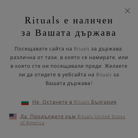
Пропускане на навигацията
Време за доставка 5-9 работни дни
моята
З
кошница
Rituals е наличен
н
Търся...
Търся...
Потреб
Виж
Включете
Логото
навигацията
и
акаунт
кош
на
на
за Вашата държава
устройството
п
НАЗАД
Rituals
Посещавате сайта на Rituals за държава,
BIJENKORF MAASTRICHT
различна от тази, в която се намирате, или
в която сте ни посещавали преди. Желаете
РАБОТНО ВРЕМЕ
ли да отидете в уебсайта на Rituals за
Проверете най-актуалното ни работно
време с помощта на
Вашата държава?
.
GOOGLE MAPS
Не. Останете в Rituals България
Да. Продължете към Rituals United States
of America