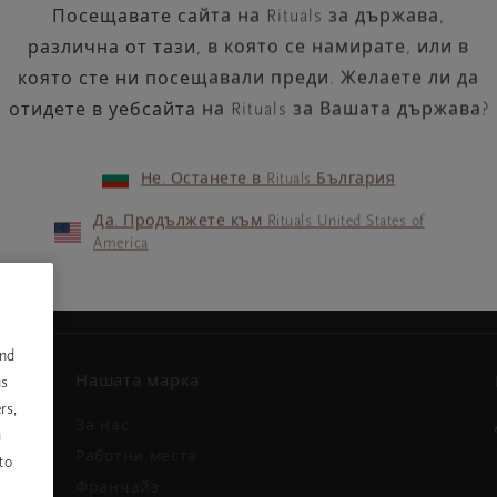
Посещавате сайта на Rituals за държава,
различна от тази, в която се намирате, или в
която сте ни посещавали преди. Желаете ли да
отидете в уебсайта на Rituals за Вашата държава?
Не. Останете в Rituals България
Вашият имейл адрес
ини и
Да. Продължете към Rituals United States of
America
and
Нашата марка
us
rs,
За нас
u
и
Работни места
to
Франчайз