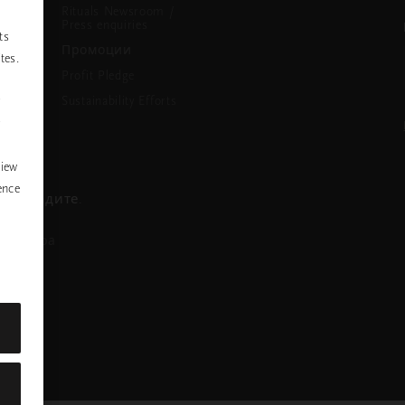
Rituals Newsroom /
Press enquiries
ts
Промоции
tes.
Profit Pledge
Sustainability Efforts
P
y
view
ence
се обадите.
азговора
nstagram
ofile