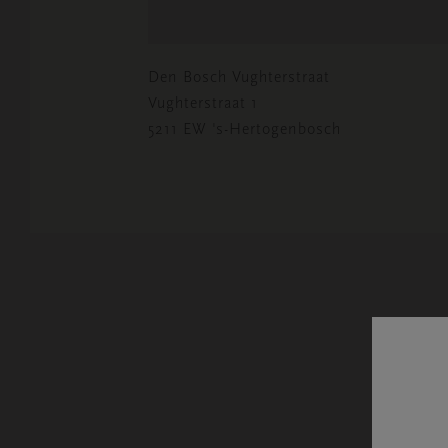
Den Bosch Vughterstraat
Vughterstraat 1
5211 EW 's-Hertogenbosch