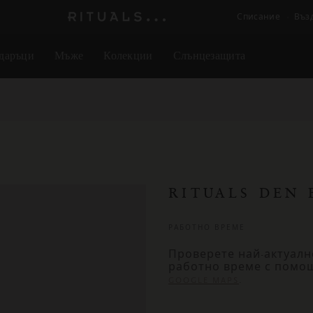
Списание
Въз
Логото
на
даръци
Мъже
Колекции
Слънцезащита
Rituals
RITUALS DEN
РАБОТНО ВРЕМЕ
Проверете най-актуалн
работно време с помо
.
GOOGLE MAPS