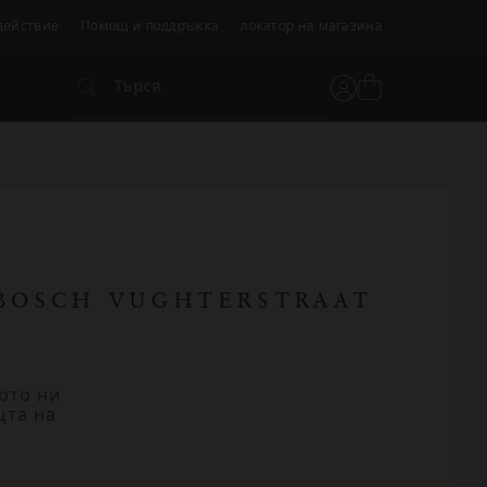
действие
Помощ и поддръжка
локатор на магазина
Търся...
Вижте
Потребителски
Търся...
кошницата
акаунт
 BOSCH VUGHTERSTRAAT
ото ни
щта на