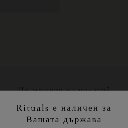
Не можете да чакате?
Пазарувайте любимите си продукти
Rituals е наличен за
на Rituals онлайн.
Вашата държава
ПАЗАРУВАНЕ