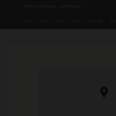
Пропускане на навигацията
Време за доставка 5-9 работни дни
Sale
Ново
Тяло
Дом
Красота
По