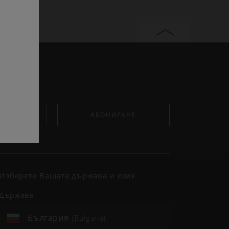
АБОНИРАНЕ
Изберете Вашата държава и език
държава
България (Bulgaria)