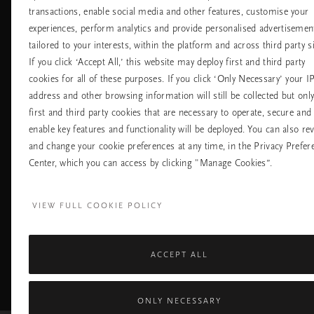
transactions, enable social media and other features, customise your
Хотели
Контакт
experiences, perform analytics and provide personalised advertisemen
Летища
Политика за
бисквитките
tailored to your interests, within the platform and across third party si
настройките на
If you click ‘Accept All,’ this website may deploy first and third party
бисквитките
cookies for all of these purposes. If you click ‘Only Necessary’ your I
Политика За
Поверителност
address and other browsing information will still be collected but onl
Правила На
first and third party cookies that are necessary to operate, secure and
Компанията Rituals
enable key features and functionality will be deployed. You can also re
and change your cookie preferences at any time, in the Privacy Prefer
Нуждаете ли се от помощ? Можете да ни 
Center, which you can access by clicking "Manage Cookies”.
+31 (0) 20 2415948
Местна тарифа на р
Понеделник - петък
10:00 - 19:30
VIEW FULL COOKIE POLICY
Събота - неделя
11:00 - 19:30
ACCEPT ALL
Facebook
TikTok
Pinterest
Youtube
I
page
profile
channel
pr
ONLY NECESSARY