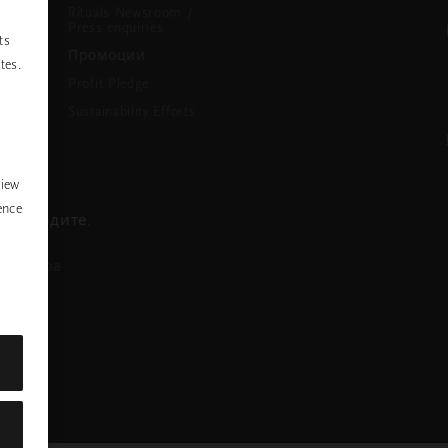
Rituals Newsroom /
Press enquiries
ts
Промоции
tes.
Profit Pledge
Sustainability Efforts
P
y
view
ence
се обадите.
азговора
nstagram
ofile