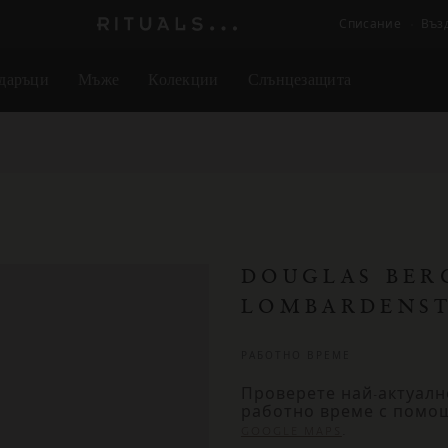
Списание
Въз
Логото
на
даръци
Мъже
Колекции
Слънцезащита
Rituals
DOUGLAS BER
LOMBARDENST
РАБОТНО ВРЕМЕ
Проверете най-актуалн
работно време с помо
.
GOOGLE MAPS