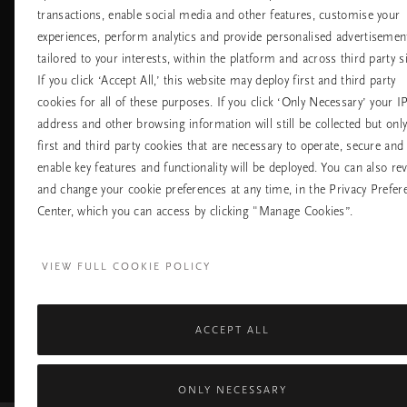
transactions, enable social media and other features, customise your
Хотели
Контакт
experiences, perform analytics and provide personalised advertisemen
Летища
Политика за
бисквитките
tailored to your interests, within the platform and across third party si
настройките на
If you click ‘Accept All,’ this website may deploy first and third party
бисквитките
cookies for all of these purposes. If you click ‘Only Necessary’ your I
Политика За
Поверителност
address and other browsing information will still be collected but onl
Правила На
first and third party cookies that are necessary to operate, secure and
Компанията Rituals
enable key features and functionality will be deployed. You can also re
and change your cookie preferences at any time, in the Privacy Prefer
Нуждаете ли се от помощ? Можете да ни 
Center, which you can access by clicking "Manage Cookies”.
+31 (0) 20 2415948
Местна тарифа на р
Понеделник - петък
10:00 - 19:30
VIEW FULL COOKIE POLICY
Събота - неделя
11:00 - 19:30
ACCEPT ALL
Facebook
TikTok
Pinterest
Youtube
I
page
profile
channel
pr
ONLY NECESSARY