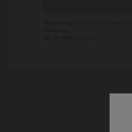
Douglas Bergen Op Zoom Lombardenstra
Zuivelstraat 16
4611 PJ Bergen Op Zoom