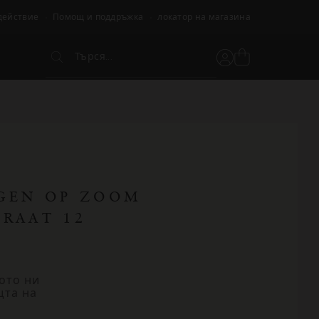
действие
Помощ и поддръжка
локатор на магазина
Търся...
Вижте
Потребителски
Търся...
кошницата
акаунт
GEN OP ZOOM
RAAT 12
ото ни
щта на