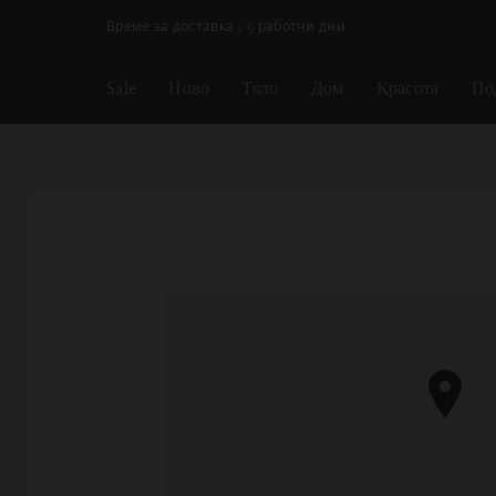
Пропускане на навигацията
Време за доставка 5-9 работни дни
Sale
Ново
Тяло
Дом
Красота
По