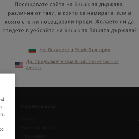
Посещавате сайта на Rituals за държава,
различна от тази, в която се намирате, или в
която сте ни посещавали преди. Желаете ли да
отидете в уебсайта на Rituals за Вашата държава?
Не. Останете в Rituals България
Вашият имейл адрес
ини и
Да. Продължете към Rituals United States of
America
and
Нашата марка
us
rs,
За нас
u
и
Работни места
to
Франчайз