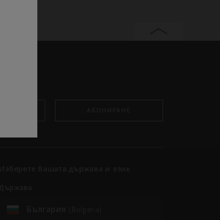
АБОНИРАНЕ
Изберете Вашата държава и език
държава
България (Bulgaria)