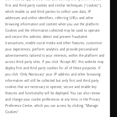
first and third-party cookies and similar techniques (“cookies”),
неделя
which enable us and third parties to collect user data, IP
addresses and online identifiers, referring URLs and other
browsing information and content when you use the platform.
Изберете Вашата държава и език
Cookies and the information collected may be used to operate
and secure this website, detect and prevent fraudulent
държава
transactions, enable social media and other features, customise
your experiences, perform analytics and provide personalised
advertisements tailored to your interests, within the platform and
across third party sites. If you click ‘Accept All,’ this website may
език
deploy first and third party cookies for all of these purposes. If
you click ‘Only Necessary’ your IP address and other browsing
information will still be collected but only first and third party
cookies that are necessary to operate, secure and enable key
ПРОДЪЛЖАВАНЕ
features and functionality will be deployed. You can also review
and change your cookie preferences at any time, in the Privacy
Preference Center, which you can access by clicking "Manage
Cookies”.
Facebook
TikTok
Pinterest
Youtube
Instagra
page
profile
channel
profile