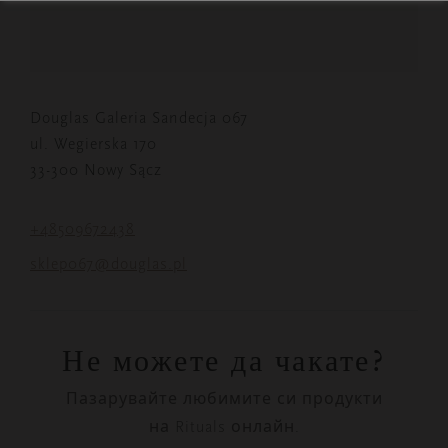
Douglas Galeria Sandecja 067
ul. Wegierska 170
33-300 Nowy Sącz
+48509672438
sklep067@douglas.pl
Не можете да чакате?
Пазарувайте любимите си продукти
на Rituals онлайн.