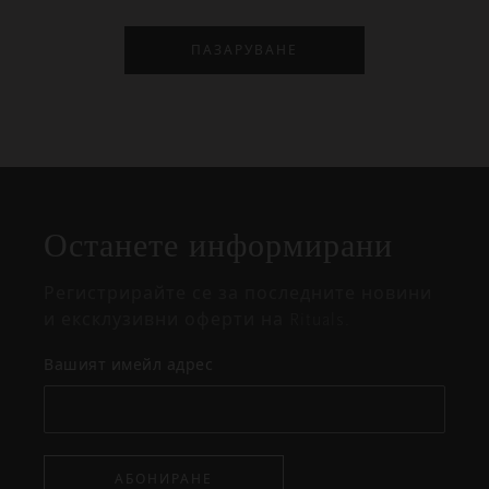
ПАЗАРУВАНЕ
Затваряне
Отворено
Затворено
на
Останете информирани
изскачащия
прозорец
Регистрирайте се за последните новини
и ексклузивни оферти на Rituals.
Вашият имейл адрес
АБОНИРАНЕ