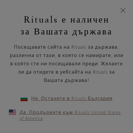
Пропускане на навигацията
Време за доставка 5-8 работни дни
моята
З
кошница
Rituals е наличен
н
Търся...
Търся...
Потреб
Виж
Включете
Логото
навигацията
и
акаунт
кош
на
на
за Вашата държава
устройството
п
НАЗАД
Rituals
Посещавате сайта на Rituals за държава,
DOUGLAS GALERIA
различна от тази, в която се намирате, или
SANDECJA 067
в която сте ни посещавали преди. Желаете
ли да отидете в уебсайта на Rituals за
РАБОТНО ВРЕМЕ
Вашата държава?
Проверете най-актуалното ни работно
време с помощта на
.
GOOGLE MAPS
Не. Останете в Rituals България
Да. Продължете към Rituals United States
of America