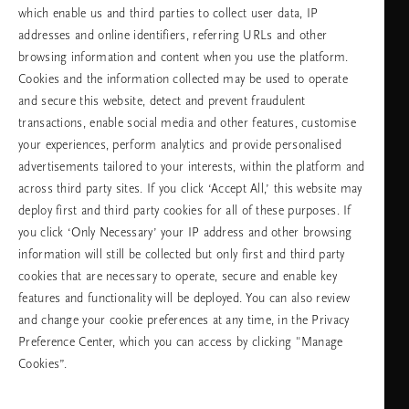
which enable us and third parties to collect user data, IP
addresses and online identifiers, referring URLs and other
browsing information and content when you use the platform.
Изберете Вашата държава и език
Cookies and the information collected may be used to operate
and secure this website, detect and prevent fraudulent
държава
transactions, enable social media and other features, customise
your experiences, perform analytics and provide personalised
advertisements tailored to your interests, within the platform and
across third party sites. If you click ‘Accept All,’ this website may
език
deploy first and third party cookies for all of these purposes. If
you click ‘Only Necessary’ your IP address and other browsing
information will still be collected but only first and third party
cookies that are necessary to operate, secure and enable key
ПРОДЪЛЖАВАНЕ
features and functionality will be deployed. You can also review
and change your cookie preferences at any time, in the Privacy
Preference Center, which you can access by clicking "Manage
Cookies”.
Facebook
TikTok
Pinterest
Youtube
Instagra
page
profile
channel
profile