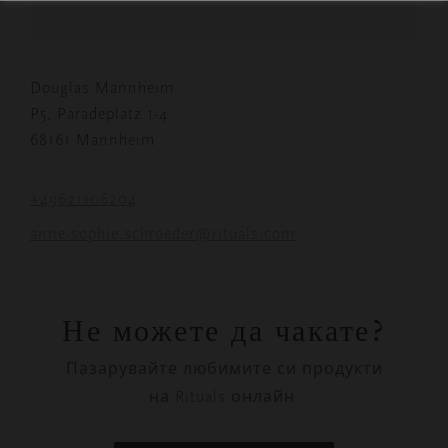
Douglas Mannheim
P5, Paradeplatz 1-4
68161 Mannheim
+49621106204
anne-sophie.schroeder@rituals.com
Не можете да чакате?
Пазарувайте любимите си продукти
на Rituals онлайн.