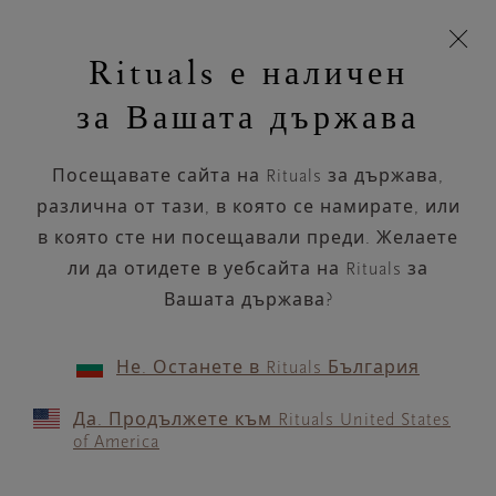
Пропускане на навигацията
Време за доставка 5-8 работни дни
моята
З
кошница
Rituals е наличен
н
Търся...
Търся...
Потреб
Виж
Включете
Логото
навигацията
и
акаунт
кош
на
на
за Вашата държава
устройството
п
НАЗАД
Rituals
Посещавате сайта на Rituals за държава,
DOUGLAS MANNHEIM
различна от тази, в която се намирате, или
в която сте ни посещавали преди. Желаете
РАБОТНО ВРЕМЕ
ли да отидете в уебсайта на Rituals за
Проверете най-актуалното ни работно
време с помощта на
Вашата държава?
.
GOOGLE MAPS
Не. Останете в Rituals България
Да. Продължете към Rituals United States
of America