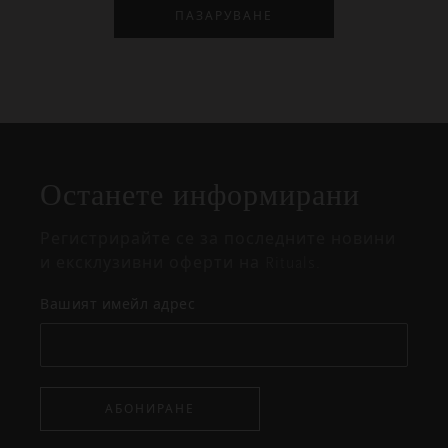
ПАЗАРУВАНЕ
Затваряне
Отворено
Затворено
на
Останете информирани
изскачащия
прозорец
Регистрирайте се за последните новини
и ексклузивни оферти на Rituals.
Вашият имейл адрес
АБОНИРАНЕ