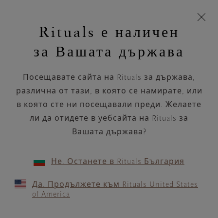
Пропускане на навигацията
Време за доставка 5-8 работни дни
моята
З
кошница
Rituals е наличен
н
Търся...
Търся...
Потреб
Виж
Включете
Логото
навигацията
и
акаунт
кош
на
на
за Вашата държава
устройството
п
НАЗАД
Rituals
Посещавате сайта на Rituals за държава,
DOUGLAS PRZYSTANEK
различна от тази, в която се намирате, или
KARKONOSZE KARPACZ
в която сте ни посещавали преди. Желаете
189
ли да отидете в уебсайта на Rituals за
Вашата държава?
РАБОТНО ВРЕМЕ
Проверете най-актуалното ни работно
време с помощта на
.
Не. Останете в Rituals България
GOOGLE MAPS
Да. Продължете към Rituals United States
of America