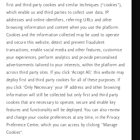
first and third-party cookies and similar techniques (“cookies”),
неделя
which enable us and third parties to collect user data, IP
addresses and online identifiers, referring URLs and other
browsing information and content when you use the platform.
Изберете Вашата държава и език
Cookies and the information collected may be used to operate
and secure this website, detect and prevent fraudulent
държава
transactions, enable social media and other features, customise
your experiences, perform analytics and provide personalised
advertisements tailored to your interests, within the platform and
across third party sites. If you click ‘Accept All,’ this website may
език
deploy first and third party cookies for all of these purposes. If
you click ‘Only Necessary’ your IP address and other browsing
information will still be collected but only first and third party
cookies that are necessary to operate, secure and enable key
ПРОДЪЛЖАВАНЕ
features and functionality will be deployed. You can also review
and change your cookie preferences at any time, in the Privacy
Preference Center, which you can access by clicking "Manage
Cookies”.
Facebook
TikTok
Pinterest
Youtube
Instagra
page
profile
channel
profile