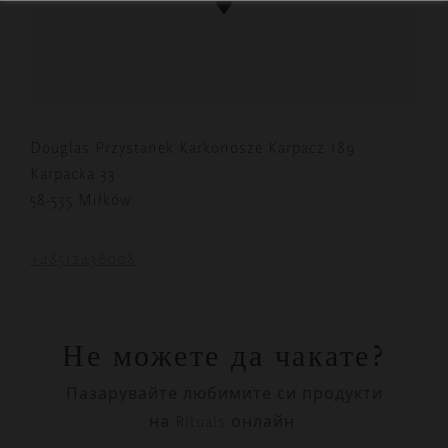
Douglas Przystanek Karkonosze Karpacz 189
Karpacka 33
58-535 Miłków
+48512436008
Не можете да чакате?
Пазарувайте любимите си продукти
на Rituals онлайн.