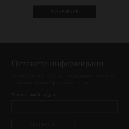
ПАЗАРУВАНЕ
Затваряне
Отворено
Затворено
на
Останете информирани
изскачащия
прозорец
Регистрирайте се за последните новини
и ексклузивни оферти на Rituals.
Вашият имейл адрес
АБОНИРАНЕ