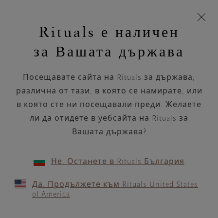
Пропускане на навигацията
Време за доставка 5-8 работни дни
моята
З
кошница
Rituals е наличен
н
Търся...
Търся...
Потреб
Виж
Включете
Логото
навигацията
и
акаунт
кош
на
на
за Вашата държава
устройството
п
НАЗАД
Rituals
Посещавате сайта на Rituals за държава,
DRUNI ALMERIA 1
различна от тази, в която се намирате, или
в която сте ни посещавали преди. Желаете
РАБОТНО ВРЕМЕ
ли да отидете в уебсайта на Rituals за
Проверете най-актуалното ни работно
време с помощта на
Вашата държава?
.
GOOGLE MAPS
Не. Останете в Rituals България
Да. Продължете към Rituals United States
of America