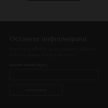
Затваряне
Отворено
Затворено
на
Останете информирани
изскачащия
прозорец
Регистрирайте се за последните новини
и ексклузивни оферти на Rituals.
Вашият имейл адрес
АБОНИРАНЕ