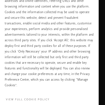
addresses and online identifiers, referring URLs and other
browsing information and content when you use the platform.
Изберете Вашата държава и език
Cookies and the information collected may be used to operate
and secure this website, detect and prevent fraudulent
държава
transactions, enable social media and other features, customise
your experiences, perform analytics and provide personalised
advertisements tailored to your interests, within the platform and
across third party sites. If you click ‘Accept All,’ this website may
език
deploy first and third party cookies for all of these purposes. If
you click ‘Only Necessary’ your IP address and other browsing
information will still be collected but only first and third party
cookies that are necessary to operate, secure and enable key
ПРОДЪЛЖАВАНЕ
features and functionality will be deployed. You can also review
and change your cookie preferences at any time, in the Privacy
Preference Center, which you can access by clicking "Manage
Cookies”.
Facebook
TikTok
Pinterest
Youtube
Instagra
page
profile
channel
profile
VIEW FULL COOKIE POLICY