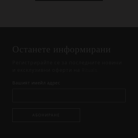
Затваряне
Отворено
Затворено
на
Останете информирани
изскачащия
прозорец
Регистрирайте се за последните новини
и ексклузивни оферти на Rituals.
Вашият имейл адрес
АБОНИРАНЕ