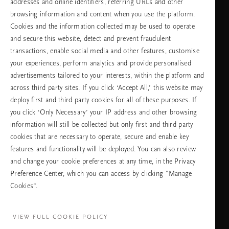
addresses and online identifiers, referring URLs and other
browsing information and content when you use the platform.
Изберете Вашата държава и език
Cookies and the information collected may be used to operate
and secure this website, detect and prevent fraudulent
държава
transactions, enable social media and other features, customise
your experiences, perform analytics and provide personalised
advertisements tailored to your interests, within the platform and
across third party sites. If you click ‘Accept All,’ this website may
език
deploy first and third party cookies for all of these purposes. If
you click ‘Only Necessary’ your IP address and other browsing
information will still be collected but only first and third party
cookies that are necessary to operate, secure and enable key
ПРОДЪЛЖАВАНЕ
features and functionality will be deployed. You can also review
and change your cookie preferences at any time, in the Privacy
Preference Center, which you can access by clicking "Manage
Cookies”.
Facebook
TikTok
Pinterest
Youtube
Instagra
page
profile
channel
profile
VIEW FULL COOKIE POLICY