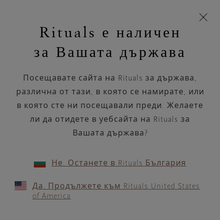
Пропускане на навигацията
Време за доставка 5-8 работни дни
моята
З
кошница
Rituals е наличен
н
Търся...
Търся...
Потреб
Виж
Включете
Логото
навигацията
и
акаунт
кош
на
на
за Вашата държава
устройството
п
НАЗАД
Rituals
Посещавате сайта на Rituals за държава,
DRUNI ALTEA
различна от тази, в която се намирате, или
в която сте ни посещавали преди. Желаете
РАБОТНО ВРЕМЕ
ли да отидете в уебсайта на Rituals за
Проверете най-актуалното ни работно
време с помощта на
Вашата държава?
.
GOOGLE MAPS
Не. Останете в Rituals България
Да. Продължете към Rituals United States
of America