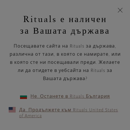
Пропускане на навигацията
Време за доставка 5-8 работни дни
моята
З
кошница
Rituals е наличен
н
Търся...
Търся...
Потреб
Виж
Включете
Логото
навигацията
и
акаунт
кош
на
на
за Вашата държава
устройството
п
НАЗАД
Rituals
Посещавате сайта на Rituals за държава,
ESSERBELLA MILANO
различна от тази, в която се намирате, или
CERTOSA
в която сте ни посещавали преди. Желаете
ли да отидете в уебсайта на Rituals за
РАБОТНО ВРЕМЕ
Вашата държава?
Проверете най-актуалното ни работно
време с помощта на
.
GOOGLE MAPS
Не. Останете в Rituals България
Да. Продължете към Rituals United States
of America