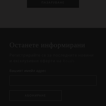
ПАЗАРУВАНЕ
Затваряне
Отворено
Затворено
на
Останете информирани
изскачащия
прозорец
Регистрирайте се за последните новини
и ексклузивни оферти на Rituals.
Вашият имейл адрес
АБОНИРАНЕ