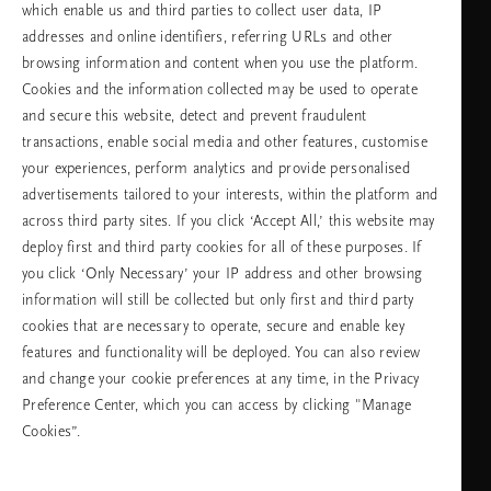
which enable us and third parties to collect user data, IP
addresses and online identifiers, referring URLs and other
browsing information and content when you use the platform.
Изберете Вашата държава и език
Cookies and the information collected may be used to operate
and secure this website, detect and prevent fraudulent
държава
transactions, enable social media and other features, customise
your experiences, perform analytics and provide personalised
advertisements tailored to your interests, within the platform and
across third party sites. If you click ‘Accept All,’ this website may
език
deploy first and third party cookies for all of these purposes. If
you click ‘Only Necessary’ your IP address and other browsing
information will still be collected but only first and third party
cookies that are necessary to operate, secure and enable key
ПРОДЪЛЖАВАНЕ
features and functionality will be deployed. You can also review
and change your cookie preferences at any time, in the Privacy
Preference Center, which you can access by clicking "Manage
Cookies”.
Facebook
TikTok
Pinterest
Youtube
Instagra
page
profile
channel
profile