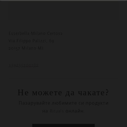
Esserbella Milano Certosa
Via Filippo Palizzi, 69
20157 Milano MI
+39233200162
Не можете да чакате?
Пазарувайте любимите си продукти
на Rituals онлайн.