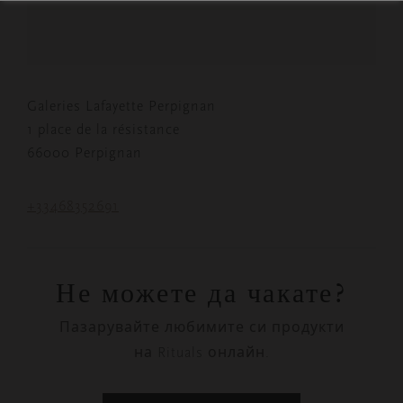
Galeries Lafayette Perpignan
1 place de la résistance
66000 Perpignan
+33468352691
Не можете да чакате?
Пазарувайте любимите си продукти
на Rituals онлайн.