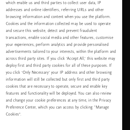
which enable us and third parties to collect user data, IP
addresses and online identifiers, referring URLs and other
browsing information and content when you use the platform.
Изберете Вашата държава и език
Cookies and the information collected may be used to operate
and secure this website, detect and prevent fraudulent
държава
transactions, enable social media and other features, customise
your experiences, perform analytics and provide personalised
advertisements tailored to your interests, within the platform and
across third party sites. If you click ‘Accept All,’ this website may
език
deploy first and third party cookies for all of these purposes. If
you click ‘Only Necessary’ your IP address and other browsing
information will still be collected but only first and third party
cookies that are necessary to operate, secure and enable key
ПРОДЪЛЖАВАНЕ
features and functionality will be deployed. You can also review
and change your cookie preferences at any time, in the Privacy
Preference Center, which you can access by clicking "Manage
Cookies”.
Facebook
TikTok
Pinterest
Youtube
Instagra
page
profile
channel
profile