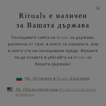
Пропускане на навигацията
Време за доставка 5-8 работни дни
моята
З
кошница
Rituals е наличен
н
Търся...
Търся...
Потреб
Виж
Включете
Логото
навигацията
и
акаунт
кош
на
на
за Вашата държава
устройството
п
НАЗАД
Rituals
Посещавате сайта на Rituals за държава,
GALERIES LAFAYETTE
различна от тази, в която се намирате, или
PERPIGNAN
в която сте ни посещавали преди. Желаете
ли да отидете в уебсайта на Rituals за
РАБОТНО ВРЕМЕ
Вашата държава?
Проверете най-актуалното ни работно
време с помощта на
.
GOOGLE MAPS
Не. Останете в Rituals България
Да. Продължете към Rituals United States
of America