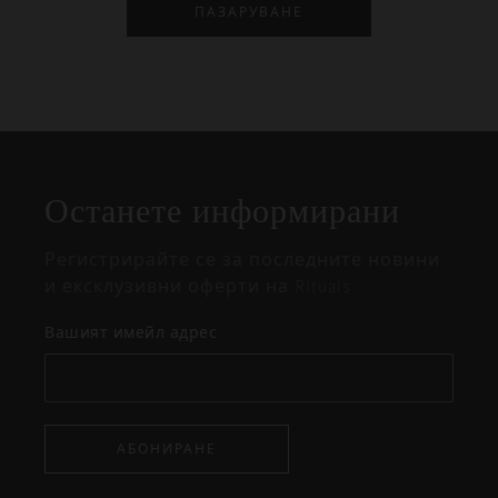
ПАЗАРУВАНЕ
Затваряне
Отворено
Затворено
на
Останете информирани
изскачащия
прозорец
Регистрирайте се за последните новини
и ексклузивни оферти на Rituals.
Вашият имейл адрес
АБОНИРАНЕ