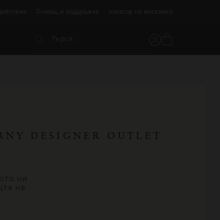
действие
Помощ и поддръжка
локатор на магазина
Търся...
Вижте
Потребителски
Търся...
кошницата
акаунт
ERNY DESIGNER OUTLET
ото ни
щта на