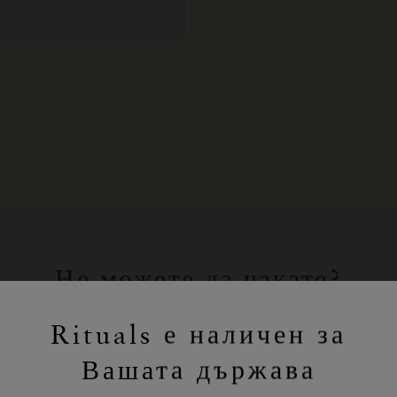
Не можете да чакате?
Пазарувайте любимите си продукти
Rituals е наличен за
на Rituals онлайн.
Вашата държава
ПАЗАРУВАНЕ