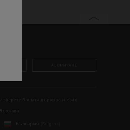
АБОНИРАНЕ
Изберете Вашата държава и език
държава
България (Bulgaria)