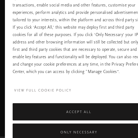
transactions, enable social media and other features, customise your
Хотели
Контакт
experiences, perform analytics and provide personalised advertisemen
Летища
Политика за
бисквитките
tailored to your interests, within the platform and across third party si
настройките на
If you click ‘Accept All,’ this website may deploy first and third party
бисквитките
cookies for all of these purposes. If you click ‘Only Necessary’ your I
Политика За
Поверителност
address and other browsing information will still be collected but onl
Правила На
first and third party cookies that are necessary to operate, secure and
Компанията Rituals
enable key features and functionality will be deployed. You can also re
and change your cookie preferences at any time, in the Privacy Prefer
Нуждаете ли се от помощ? Можете да ни 
Center, which you can access by clicking "Manage Cookies”.
+31 (0) 20 2415948
Местна тарифа на р
Понеделник - петък
10:00 - 19:30
VIEW FULL COOKIE POLICY
Събота - неделя
11:00 - 19:30
ACCEPT ALL
Facebook
TikTok
Pinterest
Youtube
I
page
profile
channel
pr
ONLY NECESSARY