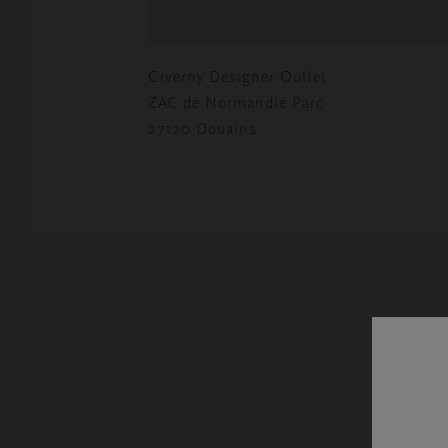
Giverny Designer Outlet
ZAC de Normandie Parc
27120 Douains