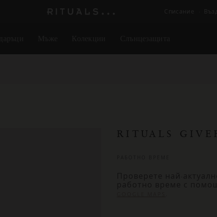
Списание
Въз
Логото
на
даръци
Мъже
Колекции
Слънцезащита
Rituals
RITUALS GIV
РАБОТНО ВРЕМЕ
Проверете най-актуалн
работно време с помо
.
GOOGLE MAPS