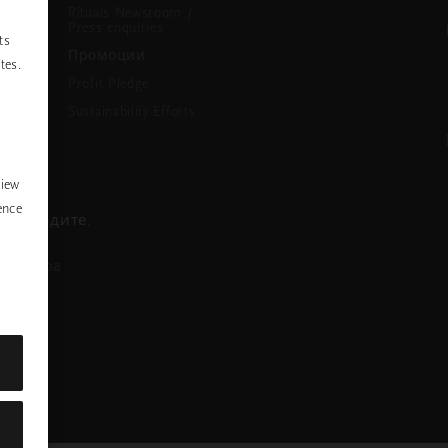
Rituals Newsroom /
Press enquiries
ts
Промоции
tes.
Profit Pledge
Sustainability Efforts
P
y
view
ence
се обадите.
азговора
nstagram
ofile