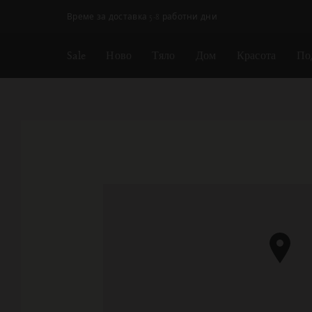
Пропускане на навигацията
Време за доставка 5-8 работни дни
Sale
Ново
Тяло
Дом
Красота
По