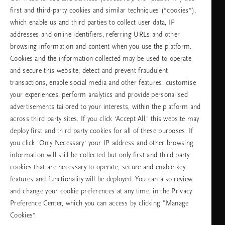
first and third-party cookies and similar techniques (“cookies”),
неделя
which enable us and third parties to collect user data, IP
addresses and online identifiers, referring URLs and other
browsing information and content when you use the platform.
Изберете Вашата държава и език
Cookies and the information collected may be used to operate
and secure this website, detect and prevent fraudulent
държава
transactions, enable social media and other features, customise
your experiences, perform analytics and provide personalised
advertisements tailored to your interests, within the platform and
across third party sites. If you click ‘Accept All,’ this website may
език
deploy first and third party cookies for all of these purposes. If
you click ‘Only Necessary’ your IP address and other browsing
information will still be collected but only first and third party
cookies that are necessary to operate, secure and enable key
ПРОДЪЛЖАВАНЕ
features and functionality will be deployed. You can also review
and change your cookie preferences at any time, in the Privacy
Preference Center, which you can access by clicking "Manage
Cookies”.
Facebook
TikTok
Pinterest
Youtube
Instagra
page
profile
channel
profile