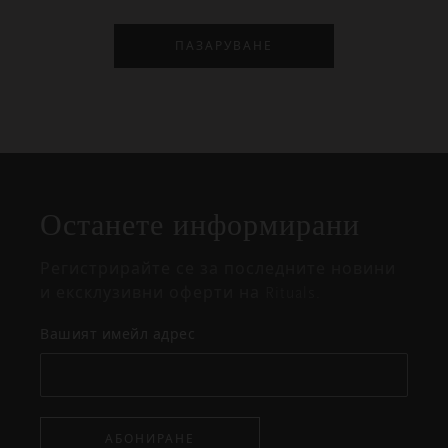
ПАЗАРУВАНЕ
Затваряне
Отворено
Затворено
на
Останете информирани
изскачащия
прозорец
Регистрирайте се за последните новини
и ексклузивни оферти на Rituals.
Вашият имейл адрес
АБОНИРАНЕ