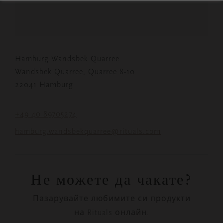
Hamburg Wandsbek Quarree
Wandsbek Quarree, Quarree 8-10
22041 Hamburg
+49 40 89705274
hamburg.wandsbekquarree@rituals.com
Не можете да чакате?
Пазарувайте любимите си продукти
на Rituals онлайн.