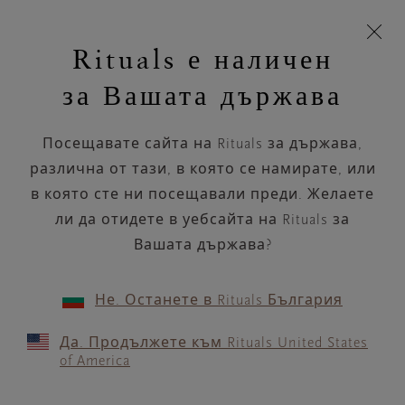
Пропускане на навигацията
Време за доставка 5-9 работни дни
моята
З
кошница
Rituals е наличен
н
Търся...
Търся...
Потреб
Виж
Включете
Логото
навигацията
и
акаунт
кош
на
на
за Вашата държава
устройството
п
НАЗАД
Rituals
Посещавате сайта на Rituals за държава,
RITUALS HAMBURG
различна от тази, в която се намирате, или
WANDSBEK QUARREE
в която сте ни посещавали преди. Желаете
ли да отидете в уебсайта на Rituals за
РАБОТНО ВРЕМЕ
Вашата държава?
Проверете най-актуалното ни работно
време с помощта на
.
GOOGLE MAPS
Не. Останете в Rituals България
Да. Продължете към Rituals United States
of America