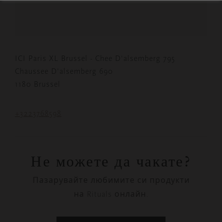
ICI Paris XL Brussel - Chee D'alsemberg 795
Chaussee D'alsemberg 690
1180 Brussel
+3223768598
Не можете да чакате?
Пазарувайте любимите си продукти
на Rituals онлайн.