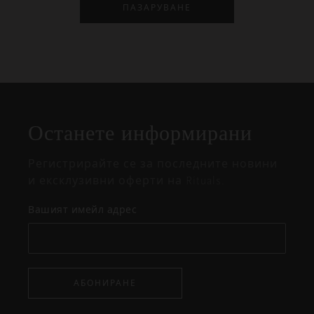
ПАЗАРУВАНЕ
Затваряне
Отворено
Затворено
на
Останете информирани
изскачащия
прозорец
Регистрирайте се за последните новини
и ексклузивни оферти на Rituals.
Вашият имейл адрес
АБОНИРАНЕ