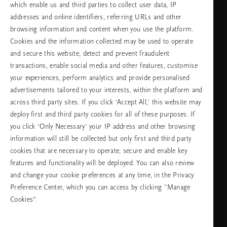
which enable us and third parties to collect user data, IP
addresses and online identifiers, referring URLs and other
browsing information and content when you use the platform.
Изберете Вашата държава и език
Cookies and the information collected may be used to operate
and secure this website, detect and prevent fraudulent
държава
transactions, enable social media and other features, customise
your experiences, perform analytics and provide personalised
advertisements tailored to your interests, within the platform and
across third party sites. If you click ‘Accept All,’ this website may
език
deploy first and third party cookies for all of these purposes. If
you click ‘Only Necessary’ your IP address and other browsing
information will still be collected but only first and third party
cookies that are necessary to operate, secure and enable key
ПРОДЪЛЖАВАНЕ
features and functionality will be deployed. You can also review
and change your cookie preferences at any time, in the Privacy
Preference Center, which you can access by clicking "Manage
Cookies”.
Facebook
TikTok
Pinterest
Youtube
Instagra
page
profile
channel
profile