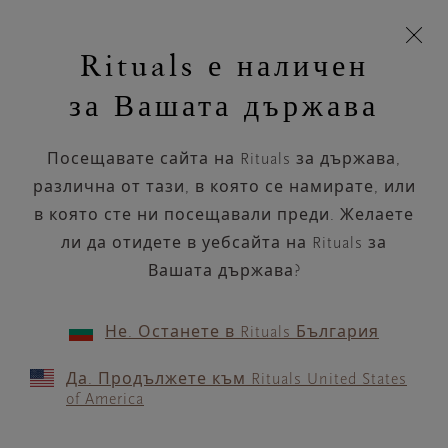
Пропускане на навигацията
Време за доставка 5-8 работни дни
моята
З
кошница
Rituals е наличен
н
Търся...
Търся...
Потреб
Виж
Включете
Логото
навигацията
и
акаунт
кош
на
на
за Вашата държава
устройството
п
НАЗАД
Rituals
Посещавате сайта на Rituals за държава,
ICI PARIS XL BRUSSEL -
различна от тази, в която се намирате, или
CHEE D'ALSEMBERG 795
в която сте ни посещавали преди. Желаете
ли да отидете в уебсайта на Rituals за
РАБОТНО ВРЕМЕ
Вашата държава?
Проверете най-актуалното ни работно
време с помощта на
.
GOOGLE MAPS
Не. Останете в Rituals България
Да. Продължете към Rituals United States
of America