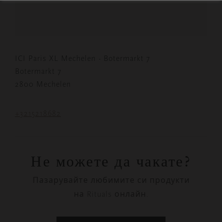
ICI Paris XL Mechelen - Botermarkt 7
Botermarkt 7
2800 Mechelen
+3215218682
Не можете да чакате?
Пазарувайте любимите си продукти
на Rituals онлайн.