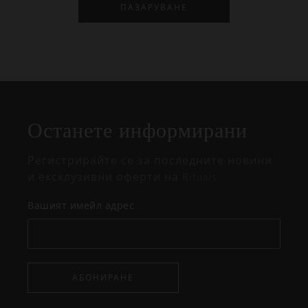
ПАЗАРУВАНЕ
Затваряне
Отворено
Затворено
на
Останете информирани
изскачащия
прозорец
Регистрирайте се за последните новини
и ексклузивни оферти на Rituals.
Вашият имейл адрес
АБОНИРАНЕ