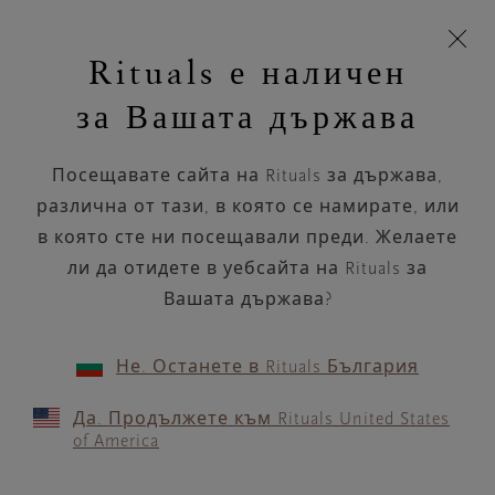
Пропускане на навигацията
Време за доставка 5-9 работни дни
моята
З
кошница
Rituals е наличен
н
Търся...
Търся...
Потреб
Виж
Включете
Логото
навигацията
и
акаунт
кош
на
на
за Вашата държава
устройството
п
НАЗАД
Rituals
Посещавате сайта на Rituals за държава,
ICI PARIS XL MECHELEN -
различна от тази, в която се намирате, или
BOTERMARKT 7
в която сте ни посещавали преди. Желаете
ли да отидете в уебсайта на Rituals за
РАБОТНО ВРЕМЕ
Вашата държава?
Проверете най-актуалното ни работно
време с помощта на
.
GOOGLE MAPS
Не. Останете в Rituals България
Да. Продължете към Rituals United States
of America