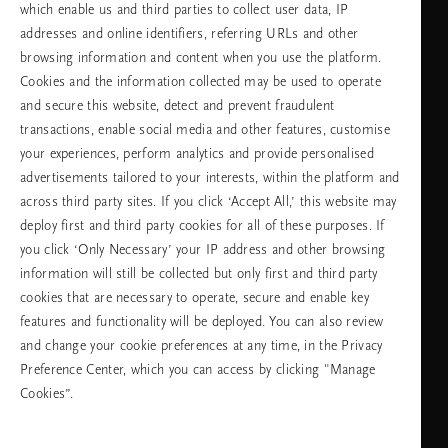
which enable us and third parties to collect user data, IP
addresses and online identifiers, referring URLs and other
browsing information and content when you use the platform.
Изберете Вашата държава и език
Cookies and the information collected may be used to operate
and secure this website, detect and prevent fraudulent
държава
transactions, enable social media and other features, customise
your experiences, perform analytics and provide personalised
advertisements tailored to your interests, within the platform and
across third party sites. If you click ‘Accept All,’ this website may
език
deploy first and third party cookies for all of these purposes. If
you click ‘Only Necessary’ your IP address and other browsing
information will still be collected but only first and third party
cookies that are necessary to operate, secure and enable key
ПРОДЪЛЖАВАНЕ
features and functionality will be deployed. You can also review
and change your cookie preferences at any time, in the Privacy
Preference Center, which you can access by clicking "Manage
Cookies”.
Facebook
TikTok
Pinterest
Youtube
Instagra
page
profile
channel
profile