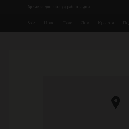
Пропускане на навигацията
Време за доставка 5-9 работни дни
Sale
Ново
Тяло
Дом
Красота
По