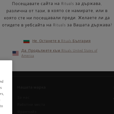
Посещавате сайта на Rituals за държава,
различна от тази, в която се намирате, или в
която сте ни посещавали преди. Желаете ли да
отидете в уебсайта на Rituals за Вашата държава?
Не. Останете в Rituals България
Вашият имейл адрес
ини и
Да. Продължете към Rituals United States of
America
and
Нашата марка
us
rs,
За нас
u
и
Работни места
to
Франчайз