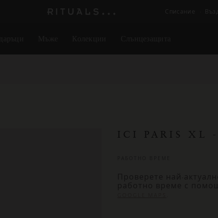
Списание
Въз
Логото
на
даръци
Мъже
Колекции
Слънцезащита
Rituals
ICI PARIS XL
РАБОТНО ВРЕМЕ
Проверете най-актуалн
работно време с помо
.
GOOGLE MAPS