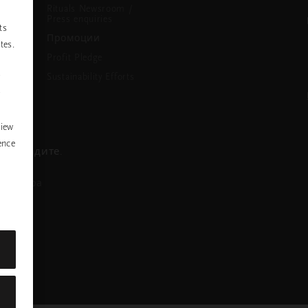
Rituals Newsroom /
Press enquiries
ts
Промоции
tes.
Profit Pledge
Sustainability Efforts
P
y
view
ence
се обадите.
азговора
nstagram
ofile