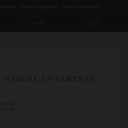
действие
Помощ и поддръжка
локатор на магазина
Търся...
Вижте
Потребителски
Търся...
кошницата
акаунт
 - MARCHE-EN-FAMENNE
ото ни
щта на