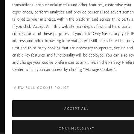
transactions, enable social media and other features, customise your
Хотели
Контакт
experiences, perform analytics and provide personalised advertisemen
Летища
Политика за
бисквитките
tailored to your interests, within the platform and across third party si
настройките на
If you click ‘Accept All,’ this website may deploy first and third party
бисквитките
cookies for all of these purposes. If you click ‘Only Necessary’ your I
Политика За
Поверителност
address and other browsing information will still be collected but onl
Правила На
first and third party cookies that are necessary to operate, secure and
Компанията Rituals
enable key features and functionality will be deployed. You can also re
and change your cookie preferences at any time, in the Privacy Prefer
Нуждаете ли се от помощ? Можете да ни 
Center, which you can access by clicking "Manage Cookies”.
+31 (0) 20 2415948
Местна тарифа на р
Понеделник - петък
10:00 - 19:30
VIEW FULL COOKIE POLICY
Събота - неделя
11:00 - 19:30
ACCEPT ALL
Facebook
TikTok
Pinterest
Youtube
I
page
profile
channel
pr
ONLY NECESSARY