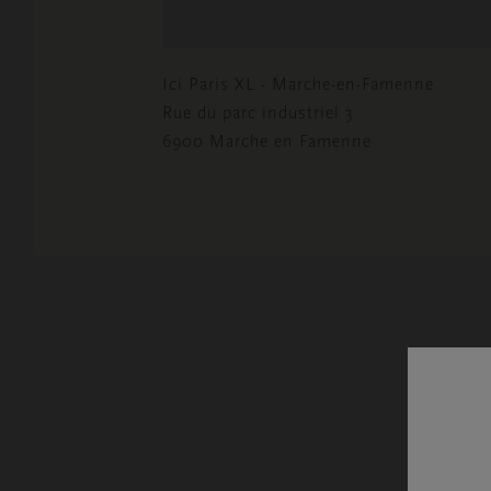
Ici Paris XL - Marche-en-Famenne
Rue du parc industriel 3
6900 Marche en Famenne