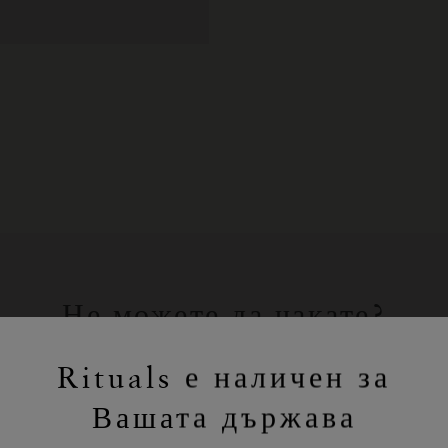
Не можете да чакате?
Пазарувайте любимите си продукти
Rituals е наличен за
на Rituals онлайн.
Вашата държава
ПАЗАРУВАНЕ