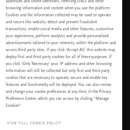
addresses and online identifiers, referring URLs and other
browsing information and content when you use the platform.
Изберете Вашата държава и език
Cookies and the information collected may be used to operate
and secure this website, detect and prevent fraudulent
държава
transactions, enable social media and other features, customise
your experiences, perform analytics and provide personalised
advertisements tailored to your interests, within the platform and
across third party sites. If you click ‘Accept All,’ this website may
език
deploy first and third party cookies for all of these purposes. If
you click ‘Only Necessary’ your IP address and other browsing
information will still be collected but only first and third party
cookies that are necessary to operate, secure and enable key
ПРОДЪЛЖАВАНЕ
features and functionality will be deployed. You can also review
and change your cookie preferences at any time, in the Privacy
Preference Center, which you can access by clicking "Manage
Cookies”.
Facebook
TikTok
Pinterest
Youtube
Instagra
page
profile
channel
profile
VIEW FULL COOKIE POLICY