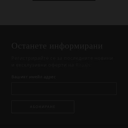
Затваряне
Отворено
Затворено
на
Останете информирани
изскачащия
прозорец
Регистрирайте се за последните новини
и ексклузивни оферти на Rituals.
Вашият имейл адрес
АБОНИРАНЕ