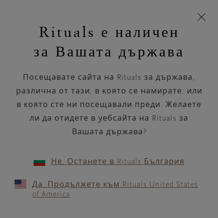
Пропускане на навигацията
Време за доставка 5-8 работни дни
моята
З
кошница
Rituals е наличен
н
Търся...
Търся...
Потреб
Виж
Включете
Логото
навигацията
и
акаунт
кош
на
на
за Вашата държава
устройството
п
НАЗАД
Rituals
Посещавате сайта на Rituals за държава,
KAUFHOF LEIPZIG
различна от тази, в която се намирате, или
в която сте ни посещавали преди. Желаете
РАБОТНО ВРЕМЕ
ли да отидете в уебсайта на Rituals за
Проверете най-актуалното ни работно
време с помощта на
Вашата държава?
.
GOOGLE MAPS
Не. Останете в Rituals България
Да. Продължете към Rituals United States
of America