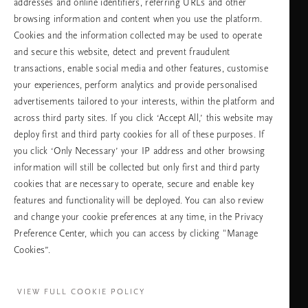
addresses and online identifiers, referring URLs and other
browsing information and content when you use the platform.
Изберете Вашата държава и език
Cookies and the information collected may be used to operate
and secure this website, detect and prevent fraudulent
държава
transactions, enable social media and other features, customise
your experiences, perform analytics and provide personalised
advertisements tailored to your interests, within the platform and
across third party sites. If you click ‘Accept All,’ this website may
език
deploy first and third party cookies for all of these purposes. If
you click ‘Only Necessary’ your IP address and other browsing
information will still be collected but only first and third party
cookies that are necessary to operate, secure and enable key
ПРОДЪЛЖАВАНЕ
features and functionality will be deployed. You can also review
and change your cookie preferences at any time, in the Privacy
Preference Center, which you can access by clicking "Manage
Cookies”.
Facebook
TikTok
Pinterest
Youtube
Instagra
page
profile
channel
profile
VIEW FULL COOKIE POLICY