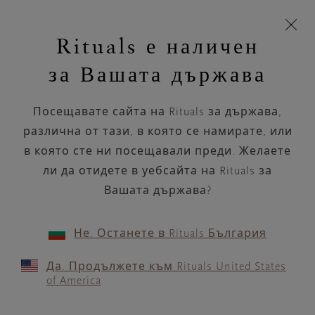
Пропускане на навигацията
Време за доставка 5-9 работни дни
моята
З
кошница
Rituals е наличен
н
Търся...
Търся...
Потреб
Виж
Включете
Логото
навигацията
и
акаунт
кош
на
на
за Вашата държава
устройството
п
НАЗАД
Rituals
Посещавате сайта на Rituals за държава,
KICKS BODØ, CITY NORD
различна от тази, в която се намирате, или
в която сте ни посещавали преди. Желаете
РАБОТНО ВРЕМЕ
ли да отидете в уебсайта на Rituals за
Проверете най-актуалното ни работно
време с помощта на
Вашата държава?
.
GOOGLE MAPS
Не. Останете в Rituals България
Да. Продължете към Rituals United States
of America