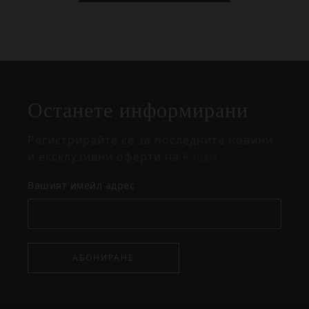
Затваряне
Отворено
Затворено
на
Останете информирани
изскачащия
прозорец
Регистрирайте се за последните новини
и ексклузивни оферти на Rituals.
Вашият имейл адрес
АБОНИРАНЕ