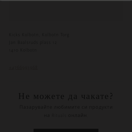
Kicks Kolbotn, Kolbotn Torg
Jan Baalsruds plass 12
1410 Kolbotn
+4766993968
Не можете да чакате?
Пазарувайте любимите си продукти
на Rituals онлайн.