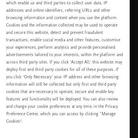
which enable us and third parties to collect user data, IP
addresses and online identifiers, referring URLs and other
browsing information and content when you use the platform.
Изберете Вашата държава и език
Cookies and the information collected may be used to operate
and secure this website, detect and prevent fraudulent
държава
transactions, enable social media and other features, customise
your experiences, perform analytics and provide personalised
advertisements tailored to your interests, within the platform and
across third party sites. If you click ‘Accept All,’ this website may
език
deploy first and third party cookies for all of these purposes. If
you click ‘Only Necessary’ your IP address and other browsing
information will still be collected but only first and third party
cookies that are necessary to operate, secure and enable key
ПРОДЪЛЖАВАНЕ
features and functionality will be deployed. You can also review
and change your cookie preferences at any time, in the Privacy
Preference Center, which you can access by clicking "Manage
Cookies”.
Facebook
TikTok
Pinterest
Youtube
Instagra
page
profile
channel
profile