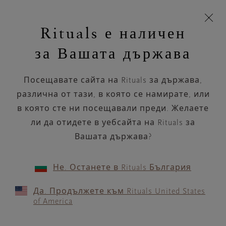
Пропускане на навигацията
Време за доставка 5-8 работни дни
моята
З
кошница
Rituals е наличен
н
Търся...
Търся...
Потреб
Виж
Включете
Логото
навигацията
и
акаунт
кош
на
на
за Вашата държава
устройството
п
НАЗАД
Rituals
Посещавате сайта на Rituals за държава,
KICKS KOLBOTN,
различна от тази, в която се намирате, или
KOLBOTN TORG
в която сте ни посещавали преди. Желаете
ли да отидете в уебсайта на Rituals за
РАБОТНО ВРЕМЕ
Вашата държава?
Проверете най-актуалното ни работно
време с помощта на
.
GOOGLE MAPS
Не. Останете в Rituals България
Да. Продължете към Rituals United States
of America