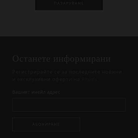
ПАЗАРУВАНЕ
Затваряне
Отворено
Затворено
на
Останете информирани
изскачащия
прозорец
Регистрирайте се за последните новини
и ексклузивни оферти на Rituals.
Вашият имейл адрес
АБОНИРАНЕ