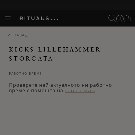
Пропускане на навигацията
моята
кошница
Търся...
Търся...
Потреб
Виж
Включете
Логото
навигацията
акаунт
кош
на
на
устройството
НАЗАД
Rituals
KICKS LILLEHAMMER
STORGATA
РАБОТНО ВРЕМЕ
Проверете най-актуалното ни работно
време с помощта на
.
GOOGLE MAPS