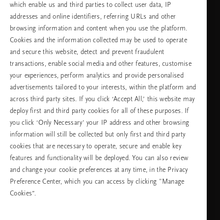
which enable us and third parties to collect user data, IP
addresses and online identifiers, referring URLs and other
browsing information and content when you use the platform.
Изберете Вашата държава и език
Cookies and the information collected may be used to operate
and secure this website, detect and prevent fraudulent
държава
transactions, enable social media and other features, customise
your experiences, perform analytics and provide personalised
advertisements tailored to your interests, within the platform and
across third party sites. If you click ‘Accept All,’ this website may
език
deploy first and third party cookies for all of these purposes. If
you click ‘Only Necessary’ your IP address and other browsing
information will still be collected but only first and third party
cookies that are necessary to operate, secure and enable key
ПРОДЪЛЖАВАНЕ
features and functionality will be deployed. You can also review
and change your cookie preferences at any time, in the Privacy
Preference Center, which you can access by clicking "Manage
Cookies”.
Facebook
TikTok
Pinterest
Youtube
Instagra
page
profile
channel
profile