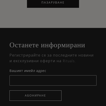
ПАЗАРУВАНЕ
Затваряне
Отворено
Затворено
на
Останете информирани
изскачащия
прозорец
Регистрирайте се за последните новини
и ексклузивни оферти на Rituals.
Вашият имейл адрес
АБОНИРАНЕ