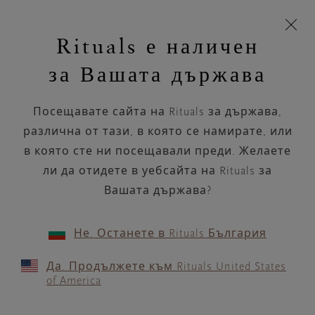
Пропускане на навигацията
Време за доставка 5-9 работни дни
моята
З
кошница
Rituals е наличен
н
Търся...
Търся...
Потреб
Виж
Включете
Логото
навигацията
и
акаунт
кош
на
на
за Вашата държава
устройството
п
НАЗАД
Rituals
Посещавате сайта на Rituals за държава,
KICKS OSLO,
различна от тази, в която се намирате, или
GLASMAGASINET
в която сте ни посещавали преди. Желаете
ли да отидете в уебсайта на Rituals за
РАБОТНО ВРЕМЕ
Вашата държава?
Проверете най-актуалното ни работно
време с помощта на
.
GOOGLE MAPS
Не. Останете в Rituals България
Да. Продължете към Rituals United States
of America