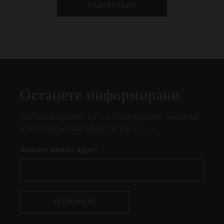
ПАЗАРУВАНЕ
Затваряне
Отворено
Затворено
на
Останете информирани
изскачащия
прозорец
Регистрирайте се за последните новини
и ексклузивни оферти на Rituals.
Вашият имейл адрес
АБОНИРАНЕ