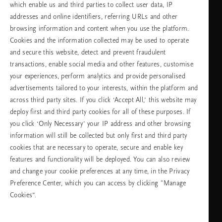
which enable us and third parties to collect user data, IP
addresses and online identifiers, referring URLs and other
browsing information and content when you use the platform.
Изберете Вашата държава и език
Cookies and the information collected may be used to operate
and secure this website, detect and prevent fraudulent
държава
transactions, enable social media and other features, customise
your experiences, perform analytics and provide personalised
advertisements tailored to your interests, within the platform and
across third party sites. If you click ‘Accept All,’ this website may
език
deploy first and third party cookies for all of these purposes. If
you click ‘Only Necessary’ your IP address and other browsing
information will still be collected but only first and third party
cookies that are necessary to operate, secure and enable key
ПРОДЪЛЖАВАНЕ
features and functionality will be deployed. You can also review
and change your cookie preferences at any time, in the Privacy
Preference Center, which you can access by clicking "Manage
Cookies”.
Facebook
TikTok
Pinterest
Youtube
Instagra
page
profile
channel
profile