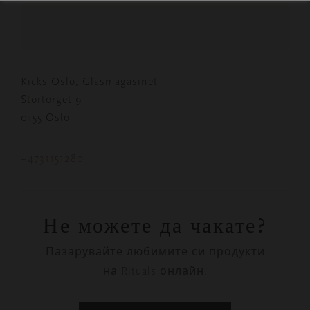
Kicks Oslo, Glasmagasinet
Stortorget 9
0155 Oslo
+4731151280
Не можете да чакате?
Пазарувайте любимите си продукти
на Rituals онлайн.