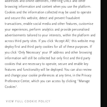
addresses and online identifiers, referring URLs and other
browsing information and content when you use the platform.
Изберете Вашата държава и език
Cookies and the information collected may be used to operate
and secure this website, detect and prevent fraudulent
държава
transactions, enable social media and other features, customise
your experiences, perform analytics and provide personalised
advertisements tailored to your interests, within the platform and
across third party sites. If you click ‘Accept All,’ this website may
език
deploy first and third party cookies for all of these purposes. If
you click ‘Only Necessary’ your IP address and other browsing
information will still be collected but only first and third party
cookies that are necessary to operate, secure and enable key
ПРОДЪЛЖАВАНЕ
features and functionality will be deployed. You can also review
and change your cookie preferences at any time, in the Privacy
Preference Center, which you can access by clicking "Manage
Cookies”.
Facebook
TikTok
Pinterest
Youtube
Instagra
page
profile
channel
profile
VIEW FULL COOKIE POLICY