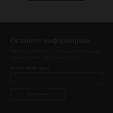
Затваряне
Отворено
Затворено
на
Останете информирани
изскачащия
прозорец
Регистрирайте се за последните новини
и ексклузивни оферти на Rituals.
Вашият имейл адрес
АБОНИРАНЕ