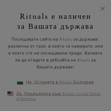
Пропускане на навигацията
Време за доставка 5-9 работни дни
моята
З
кошница
Rituals е наличен
н
Търся...
Търся...
Потреб
Виж
Включете
Логото
навигацията
и
акаунт
кош
на
на
за Вашата държава
устройството
п
НАЗАД
Rituals
Посещавате сайта на Rituals за държава,
KICKS OSLO, PALÉET
различна от тази, в която се намирате, или
в която сте ни посещавали преди. Желаете
РАБОТНО ВРЕМЕ
ли да отидете в уебсайта на Rituals за
Проверете най-актуалното ни работно
време с помощта на
Вашата държава?
.
GOOGLE MAPS
Не. Останете в Rituals България
Да. Продължете към Rituals United States
of America