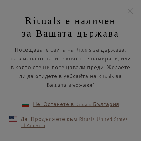
Пропускане на навигацията
Време за доставка 5-8 работни дни
моята
З
кошница
Rituals е наличен
н
Търся...
Търся...
Потреб
Виж
Включете
Логото
навигацията
и
акаунт
кош
на
на
за Вашата държава
устройството
п
НАЗАД
Rituals
Посещавате сайта на Rituals за държава,
KICKS SANDNES,
различна от тази, в която се намирате, или
BYSTASJONEN
в която сте ни посещавали преди. Желаете
ли да отидете в уебсайта на Rituals за
РАБОТНО ВРЕМЕ
Вашата държава?
Проверете най-актуалното ни работно
време с помощта на
.
GOOGLE MAPS
Не. Останете в Rituals България
Да. Продължете към Rituals United States
of America