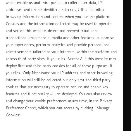
which enable us and third parties to collect user data, IP
addresses and online identifiers, referring URLs and other
browsing information and content when you use the platform.
Изберете Вашата държава и език
Cookies and the information collected may be used to operate
and secure this website, detect and prevent fraudulent
държава
transactions, enable social media and other features, customise
your experiences, perform analytics and provide personalised
advertisements tailored to your interests, within the platform and
across third party sites. If you click ‘Accept All,’ this website may
език
deploy first and third party cookies for all of these purposes. If
you click ‘Only Necessary’ your IP address and other browsing
information will still be collected but only first and third party
cookies that are necessary to operate, secure and enable key
ПРОДЪЛЖАВАНЕ
features and functionality will be deployed. You can also review
and change your cookie preferences at any time, in the Privacy
Preference Center, which you can access by clicking "Manage
Cookies”.
Facebook
TikTok
Pinterest
Youtube
Instagra
page
profile
channel
profile