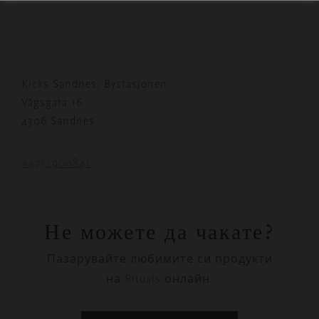
Kicks Sandnes, Bystasjonen
Vågsgata 16
4306 Sandnes
+4752900841
Не можете да чакате?
Пазарувайте любимите си продукти
на Rituals онлайн.