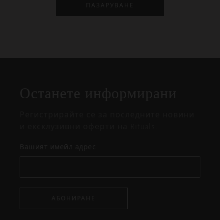
ПАЗАРУВАНЕ
Затваряне
Отворено
Затворено
на
Останете информирани
изскачащия
прозорец
Регистрирайте се за последните новини
и ексклузивни оферти на Rituals.
Вашият имейл адрес
АБОНИРАНЕ