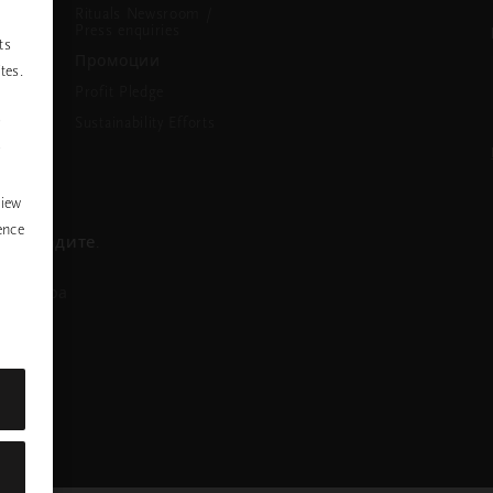
Rituals Newsroom /
Press enquiries
ts
Промоции
tes.
Profit Pledge
Sustainability Efforts
P
y
view
ence
се обадите.
азговора
nstagram
ofile