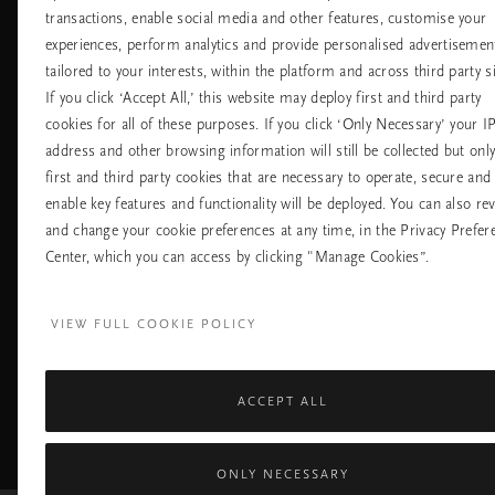
transactions, enable social media and other features, customise your
Хотели
Контакт
experiences, perform analytics and provide personalised advertisemen
Летища
Политика за
бисквитките
tailored to your interests, within the platform and across third party si
настройките на
If you click ‘Accept All,’ this website may deploy first and third party
бисквитките
cookies for all of these purposes. If you click ‘Only Necessary’ your I
Политика За
Поверителност
address and other browsing information will still be collected but onl
Правила На
first and third party cookies that are necessary to operate, secure and
Компанията Rituals
enable key features and functionality will be deployed. You can also re
and change your cookie preferences at any time, in the Privacy Prefer
Нуждаете ли се от помощ? Можете да ни 
Center, which you can access by clicking "Manage Cookies”.
+31 (0) 20 2415948
Местна тарифа на р
Понеделник - петък
10:00 - 19:30
VIEW FULL COOKIE POLICY
Събота - неделя
11:00 - 19:30
ACCEPT ALL
Facebook
TikTok
Pinterest
Youtube
I
page
profile
channel
pr
ONLY NECESSARY