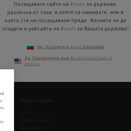
Посещавате сайта на Rituals за държава,
различна от тази, в която се намирате, или в
която сте ни посещавали преди. Желаете ли да
отидете в уебсайта на Rituals за Вашата държава?
Не. Останете в Rituals България
Вашият имейл адрес
ини и
Да. Продължете към Rituals United States of
America
and
Нашата марка
us
rs,
За нас
u
и
Работни места
to
Франчайз