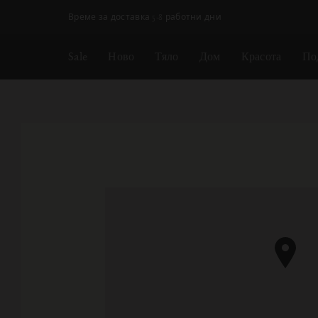
Пропускане на навигацията
Време за доставка 5-8 работни дни
Sale
Ново
Тяло
Дом
Красота
По