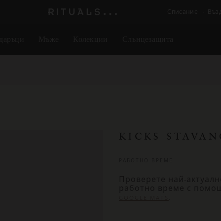
Списание
Въз
Логото
на
даръци
Мъже
Колекции
Слънцезащита
Rituals
KICKS STAVA
РАБОТНО ВРЕМЕ
Проверете най-актуалн
работно време с помо
.
GOOGLE MAPS