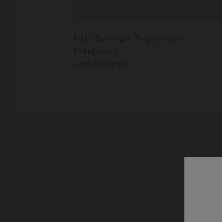
Kicks Stavanger, Torgterrassen
Kirkegaten 2
4006 Stavanger