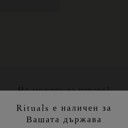
Не можете да чакате?
Пазарувайте любимите си продукти
Rituals е наличен за
на Rituals онлайн.
Вашата държава
ПАЗАРУВАНЕ