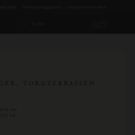
действие
Помощ и поддръжка
локатор на магазина
Търся...
Вижте
Потребителски
Търся...
кошницата
акаунт
NGER, TORGTERRASSEN
ото ни
щта на