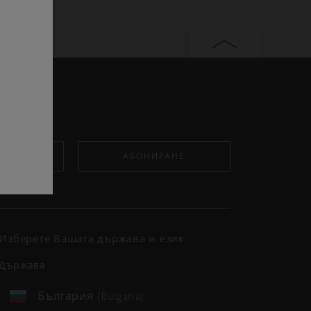
АБОНИРАНЕ
Изберете Вашата държава и език
държава
България (Bulgaria)