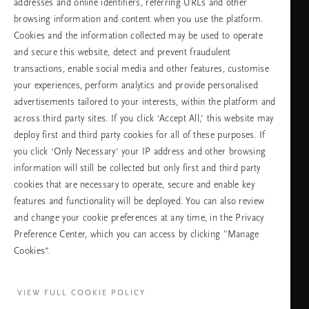
addresses and online identifiers, referring URLs and other
browsing information and content when you use the platform.
Изберете Вашата държава и език
Cookies and the information collected may be used to operate
and secure this website, detect and prevent fraudulent
държава
transactions, enable social media and other features, customise
your experiences, perform analytics and provide personalised
advertisements tailored to your interests, within the platform and
across third party sites. If you click ‘Accept All,’ this website may
език
deploy first and third party cookies for all of these purposes. If
you click ‘Only Necessary’ your IP address and other browsing
information will still be collected but only first and third party
cookies that are necessary to operate, secure and enable key
ПРОДЪЛЖАВАНЕ
features and functionality will be deployed. You can also review
and change your cookie preferences at any time, in the Privacy
Preference Center, which you can access by clicking "Manage
Cookies”.
Facebook
TikTok
Pinterest
Youtube
Instagra
page
profile
channel
profile
VIEW FULL COOKIE POLICY