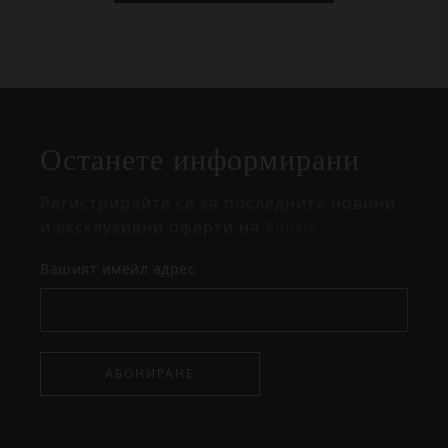
Затваряне
Отворено
Затворено
на
Останете информирани
изскачащия
прозорец
Регистрирайте се за последните новини
и ексклузивни оферти на Rituals.
Вашият имейл адрес
АБОНИРАНЕ