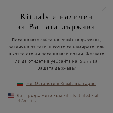
Пропускане на навигацията
Време за доставка 5-8 работни дни
моята
З
кошница
Rituals е наличен
н
Търся...
Търся...
Потреб
Виж
Включете
Логото
навигацията
и
акаунт
кош
на
на
за Вашата държава
устройството
п
НАЗАД
Rituals
Посещавате сайта на Rituals за държава,
MARIONNAUD BALARUC
различна от тази, в която се намирате, или
в която сте ни посещавали преди. Желаете
РАБОТНО ВРЕМЕ
ли да отидете в уебсайта на Rituals за
Проверете най-актуалното ни работно
време с помощта на
Вашата държава?
.
GOOGLE MAPS
Не. Останете в Rituals България
Да. Продължете към Rituals United States
of America