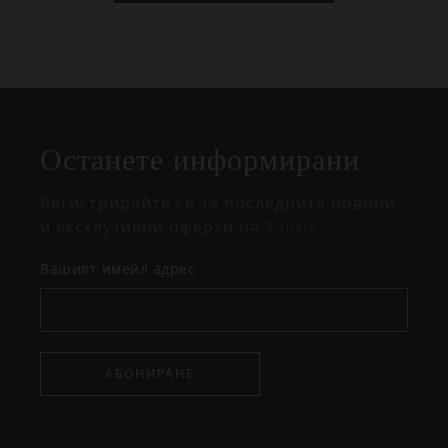
Затваряне
Отворено
Затворено
на
Останете информирани
изскачащия
прозорец
Регистрирайте се за последните новини
и ексклузивни оферти на Rituals.
Вашият имейл адрес
АБОНИРАНЕ