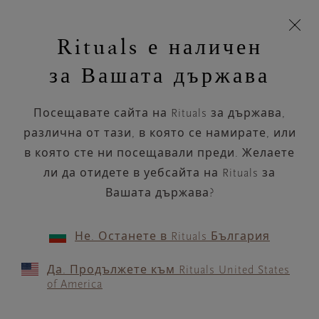
Пропускане на навигацията
Време за доставка 5-8 работни дни
моята
З
кошница
Rituals е наличен
н
Търся...
Търся...
Потреб
Виж
Включете
Логото
навигацията
и
акаунт
кош
на
на
за Вашата държава
устройството
п
НАЗАД
Rituals
Посещавате сайта на Rituals за държава,
MARIONNAUD CRETEIL
различна от тази, в която се намирате, или
в която сте ни посещавали преди. Желаете
РАБОТНО ВРЕМЕ
ли да отидете в уебсайта на Rituals за
Проверете най-актуалното ни работно
време с помощта на
Вашата държава?
.
GOOGLE MAPS
Не. Останете в Rituals България
Да. Продължете към Rituals United States
of America