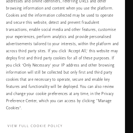
addresses and online identifiers, referring URLs and other
browsing information and content when you use the platform.
Изберете Вашата държава и език
Cookies and the information collected may be used to operate
and secure this website, detect and prevent fraudulent
държава
transactions, enable social media and other features, customise
your experiences, perform analytics and provide personalised
advertisements tailored to your interests, within the platform and
across third party sites. If you click ‘Accept All,’ this website may
език
deploy first and third party cookies for all of these purposes. If
you click ‘Only Necessary’ your IP address and other browsing
information will still be collected but only first and third party
cookies that are necessary to operate, secure and enable key
ПРОДЪЛЖАВАНЕ
features and functionality will be deployed. You can also review
and change your cookie preferences at any time, in the Privacy
Preference Center, which you can access by clicking "Manage
Cookies”.
Facebook
TikTok
Pinterest
Youtube
Instagra
page
profile
channel
profile
VIEW FULL COOKIE POLICY