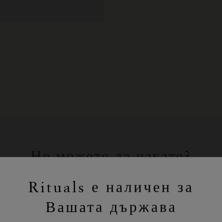
E
Не можете да чакате?
Пазарувайте любимите си продукти
Rituals е наличен за
на Rituals онлайн.
Вашата държава
ПАЗАРУВАНЕ