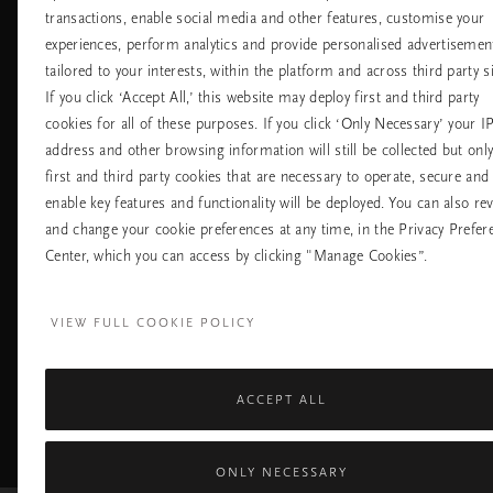
transactions, enable social media and other features, customise your
Хотели
Контакт
experiences, perform analytics and provide personalised advertisemen
Летища
Политика за
бисквитките
tailored to your interests, within the platform and across third party si
настройките на
If you click ‘Accept All,’ this website may deploy first and third party
бисквитките
cookies for all of these purposes. If you click ‘Only Necessary’ your I
Политика За
Поверителност
address and other browsing information will still be collected but onl
Правила На
first and third party cookies that are necessary to operate, secure and
Компанията Rituals
enable key features and functionality will be deployed. You can also re
and change your cookie preferences at any time, in the Privacy Prefer
Нуждаете ли се от помощ? Можете да ни 
Center, which you can access by clicking "Manage Cookies”.
+31 (0) 20 2415948
Местна тарифа на р
Понеделник - петък
10:00 - 19:30
VIEW FULL COOKIE POLICY
Събота - неделя
11:00 - 19:30
ACCEPT ALL
Facebook
TikTok
Pinterest
Youtube
I
page
profile
channel
pr
ONLY NECESSARY