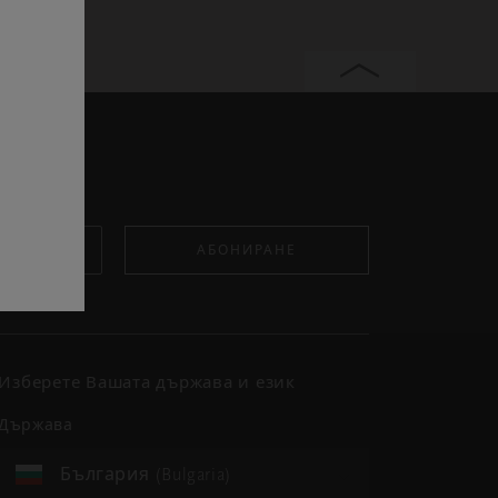
АБОНИРАНЕ
Изберете Вашата държава и език
държава
България (Bulgaria)