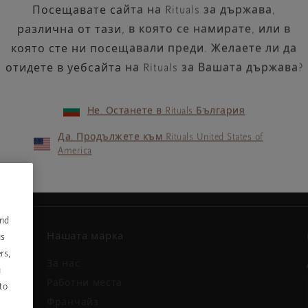
Посещавате сайта на Rituals за държава,
различна от тази, в която се намирате, или в
която сте ни посещавали преди. Желаете ли да
отидете в уебсайта на Rituals за Вашата държава?
Не. Останете в Rituals България
Вашият имейл адрес
ини и
Да. Продължете към Rituals United States of
America
and
Нашата марка
us
rs,
За нас
u
и
Работни места
to
Франчайз