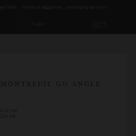
действие
Помощ и поддръжка
локатор на магазина
Търся...
Вижте
Потребителски
Търся...
кошницата
акаунт
MONTREUIL GD ANGLE
ото ни
щта на