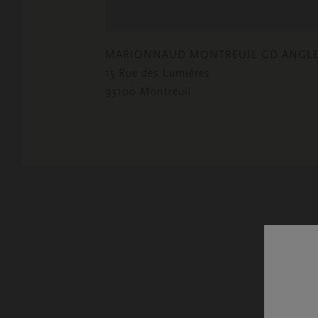
MARIONNAUD MONTREUIL GD ANGL
15 Rue des Lumières
93100 Montreuil