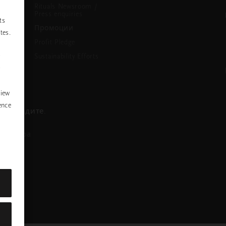
Rituals Newsroom /
Press enquiries
ts
Промоции
tes.
Profit Pledge
Sustainability Efforts
P
y
view
ence
се обадите.
азговора
nstagram
ofile