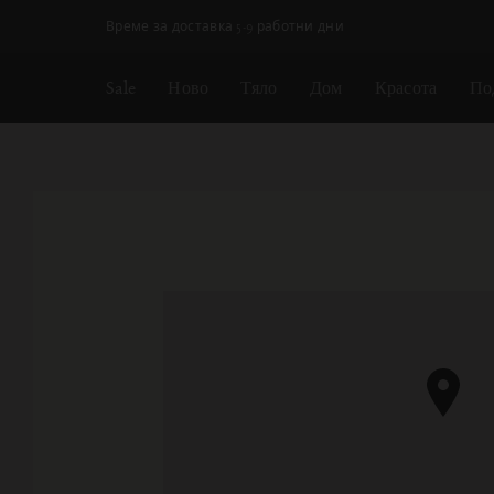
Пропускане на навигацията
Време за доставка 5-9 работни дни
Sale
Ново
Тяло
Дом
Красота
По