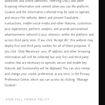
addresses and online identifiers, referring URLs and other
browsing information and content when you use the platform.
Изберете Вашата държава и език
Cookies and the information collected may be used to operate
and secure this website, detect and prevent fraudulent
държава
transactions, enable social media and other features, customise
your experiences, perform analytics and provide personalised
advertisements tailored to your interests, within the platform and
across third party sites. If you click ‘Accept All,’ this website may
език
deploy first and third party cookies for all of these purposes. If
you click ‘Only Necessary’ your IP address and other browsing
information will still be collected but only first and third party
cookies that are necessary to operate, secure and enable key
ПРОДЪЛЖАВАНЕ
features and functionality will be deployed. You can also review
and change your cookie preferences at any time, in the Privacy
Preference Center, which you can access by clicking "Manage
Cookies”.
Facebook
TikTok
Pinterest
Youtube
Instagra
page
profile
channel
profile
VIEW FULL COOKIE POLICY