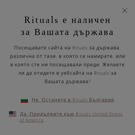
Пропускане на навигацията
Време за доставка 5-8 работни дни
моята
З
кошница
Rituals е наличен
н
Търся...
Търся...
Потреб
Виж
Включете
Логото
навигацията
и
акаунт
кош
на
на
за Вашата държава
устройството
п
НАЗАД
Rituals
Посещавате сайта на Rituals за държава,
MARIONNAUD PORTET
различна от тази, в която се намирате, или
в която сте ни посещавали преди. Желаете
РАБОТНО ВРЕМЕ
ли да отидете в уебсайта на Rituals за
Проверете най-актуалното ни работно
време с помощта на
Вашата държава?
.
GOOGLE MAPS
Не. Останете в Rituals България
Да. Продължете към Rituals United States
of America