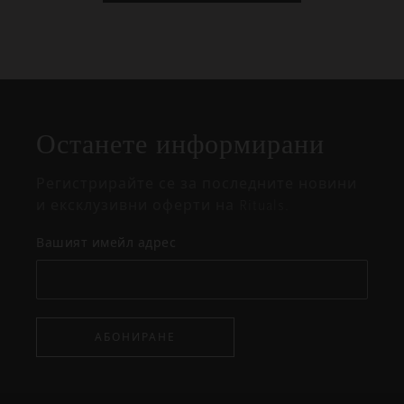
Затваряне
Отворено
Затворено
на
Останете информирани
изскачащия
прозорец
Регистрирайте се за последните новини
и ексклузивни оферти на Rituals.
Вашият имейл адрес
АБОНИРАНЕ