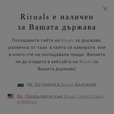
Пропускане на навигацията
Вашата поръчка ще бъде доставена чрез DPD
моята
З
кошница
Rituals е наличен
н
Търся...
Търся...
Потреб
Виж
Включете
Логото
навигацията
и
акаунт
кош
на
на
за Вашата държава
устройството
п
НАЗАД
Rituals
Посещавате сайта на Rituals за държава,
MORRES
различна от тази, в която се намирате, или
в която сте ни посещавали преди. Желаете
РАБОТНО ВРЕМЕ
ли да отидете в уебсайта на Rituals за
Проверете най-актуалното ни работно
време с помощта на
Вашата държава?
.
GOOGLE MAPS
Не. Останете в Rituals България
Да. Продължете към Rituals United States
of America