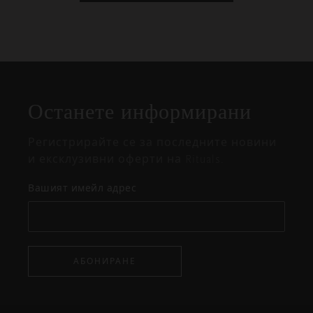
Затваряне
Отворено
Затворено
на
Останете информирани
изскачащия
прозорец
Регистрирайте се за последните новини
и ексклузивни оферти на Rituals.
Вашият имейл адрес
АБОНИРАНЕ