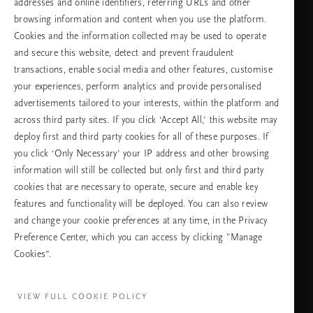
addresses and online identifiers, referring URLs and other
browsing information and content when you use the platform.
Изберете Вашата държава и език
Cookies and the information collected may be used to operate
and secure this website, detect and prevent fraudulent
държава
transactions, enable social media and other features, customise
your experiences, perform analytics and provide personalised
advertisements tailored to your interests, within the platform and
across third party sites. If you click ‘Accept All,’ this website may
език
deploy first and third party cookies for all of these purposes. If
you click ‘Only Necessary’ your IP address and other browsing
information will still be collected but only first and third party
cookies that are necessary to operate, secure and enable key
ПРОДЪЛЖАВАНЕ
features and functionality will be deployed. You can also review
and change your cookie preferences at any time, in the Privacy
Preference Center, which you can access by clicking "Manage
Cookies”.
Facebook
TikTok
Pinterest
Youtube
Instagra
page
profile
channel
profile
VIEW FULL COOKIE POLICY