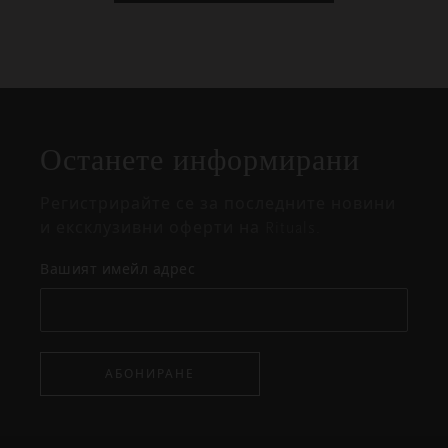
Затваряне
Отворено
Затворено
на
Останете информирани
изскачащия
прозорец
Регистрирайте се за последните новини
и ексклузивни оферти на Rituals.
Вашият имейл адрес
АБОНИРАНЕ