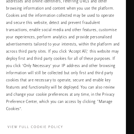
addresses and online identifiers, referring URLs and other
browsing information and content when you use the platform.
Изберете Вашата държава и език
Cookies and the information collected may be used to operate
and secure this website, detect and prevent fraudulent
държава
transactions, enable social media and other features, customise
your experiences, perform analytics and provide personalised
advertisements tailored to your interests, within the platform and
across third party sites. If you click ‘Accept All,’ this website may
език
deploy first and third party cookies for all of these purposes. If
you click ‘Only Necessary’ your IP address and other browsing
information will still be collected but only first and third party
cookies that are necessary to operate, secure and enable key
ПРОДЪЛЖАВАНЕ
features and functionality will be deployed. You can also review
and change your cookie preferences at any time, in the Privacy
Preference Center, which you can access by clicking "Manage
Cookies”.
Facebook
TikTok
Pinterest
Youtube
Instagra
page
profile
channel
profile
VIEW FULL COOKIE POLICY