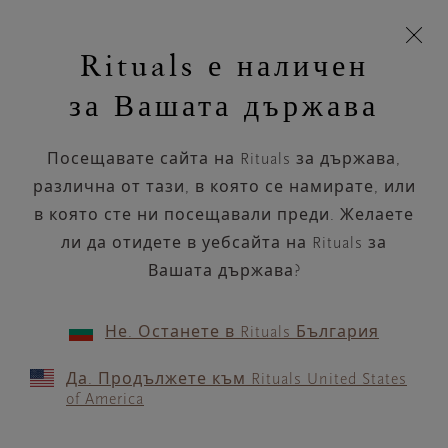
Пропускане на навигацията
Време за доставка 5-8 работни дни
моята
З
кошница
Rituals е наличен
н
Търся...
Търся...
Потреб
Виж
Включете
Логото
навигацията
и
акаунт
кош
на
на
за Вашата държава
устройството
п
НАЗАД
Rituals
Посещавате сайта на Rituals за държава,
MANOR BIASCA
различна от тази, в която се намирате, или
в която сте ни посещавали преди. Желаете
РАБОТНО ВРЕМЕ
ли да отидете в уебсайта на Rituals за
Проверете най-актуалното ни работно
време с помощта на
Вашата държава?
.
GOOGLE MAPS
Не. Останете в Rituals България
Да. Продължете към Rituals United States
of America