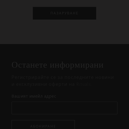
ПАЗАРУВАНЕ
Затваряне
Отворено
Затворено
на
Останете информирани
изскачащия
прозорец
Регистрирайте се за последните новини
и ексклузивни оферти на Rituals.
Вашият имейл адрес
АБОНИРАНЕ