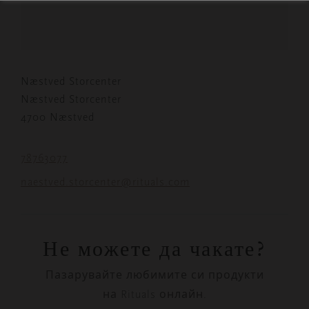
Næstved Storcenter
Næstved Storcenter
4700 Næstved
78763077
naestved.storcenter@rituals.com
Не можете да чакате?
Пазарувайте любимите си продукти
на Rituals онлайн.