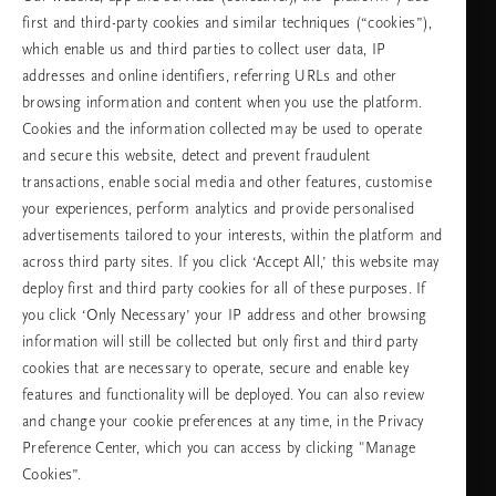
first and third-party cookies and similar techniques (“cookies”),
неделя
which enable us and third parties to collect user data, IP
addresses and online identifiers, referring URLs and other
browsing information and content when you use the platform.
Изберете Вашата държава и език
Cookies and the information collected may be used to operate
and secure this website, detect and prevent fraudulent
държава
transactions, enable social media and other features, customise
your experiences, perform analytics and provide personalised
advertisements tailored to your interests, within the platform and
across third party sites. If you click ‘Accept All,’ this website may
език
deploy first and third party cookies for all of these purposes. If
you click ‘Only Necessary’ your IP address and other browsing
information will still be collected but only first and third party
cookies that are necessary to operate, secure and enable key
ПРОДЪЛЖАВАНЕ
features and functionality will be deployed. You can also review
and change your cookie preferences at any time, in the Privacy
Preference Center, which you can access by clicking "Manage
Cookies”.
Facebook
TikTok
Pinterest
Youtube
Instagra
page
profile
channel
profile