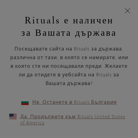
Пропускане на навигацията
Време за доставка 5-9 работни дни
моята
З
кошница
Rituals е наличен
н
Търся...
Търся...
Потреб
Виж
Включете
Логото
навигацията
и
акаунт
кош
на
на
за Вашата държава
устройството
п
НАЗАД
Rituals
Посещавате сайта на Rituals за държава,
RITUALS NÆSTVED
различна от тази, в която се намирате, или
STORCENTER
в която сте ни посещавали преди. Желаете
ли да отидете в уебсайта на Rituals за
РАБОТНО ВРЕМЕ
Вашата държава?
Проверете най-актуалното ни работно
време с помощта на
.
GOOGLE MAPS
Не. Останете в Rituals България
Да. Продължете към Rituals United States
of America