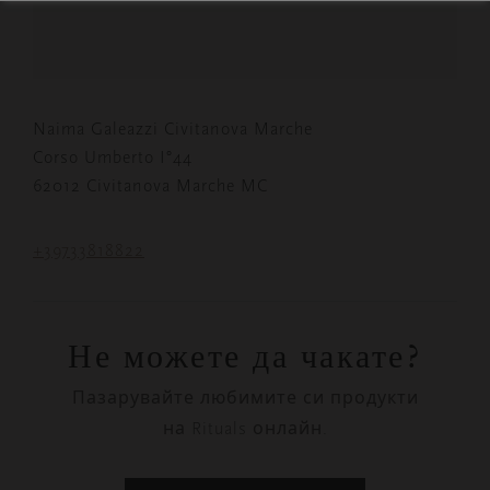
Naima Galeazzi Civitanova Marche
Corso Umberto I°44
62012 Civitanova Marche MC
+39733818822
Не можете да чакате?
Пазарувайте любимите си продукти
на Rituals онлайн.