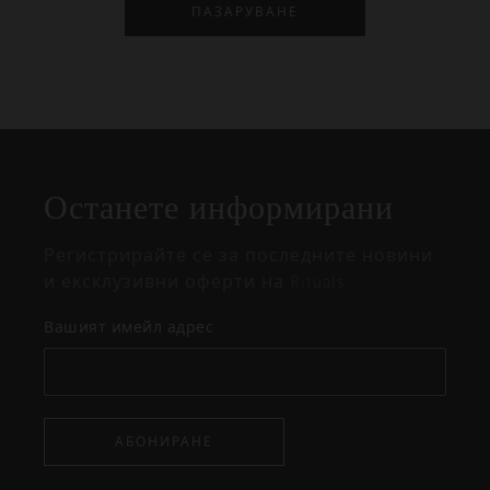
ПАЗАРУВАНЕ
Затваряне
Отворено
Затворено
на
Останете информирани
изскачащия
прозорец
Регистрирайте се за последните новини
и ексклузивни оферти на Rituals.
Вашият имейл адрес
АБОНИРАНЕ