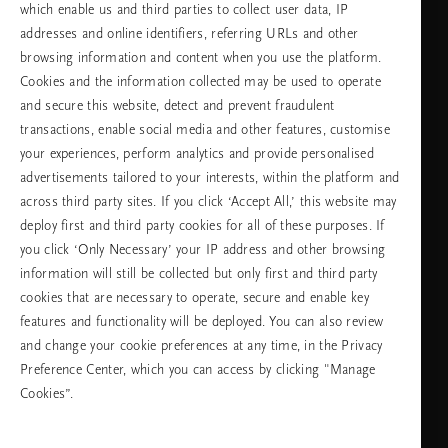
which enable us and third parties to collect user data, IP
addresses and online identifiers, referring URLs and other
browsing information and content when you use the platform.
Изберете Вашата държава и език
Cookies and the information collected may be used to operate
and secure this website, detect and prevent fraudulent
държава
transactions, enable social media and other features, customise
your experiences, perform analytics and provide personalised
advertisements tailored to your interests, within the platform and
across third party sites. If you click ‘Accept All,’ this website may
език
deploy first and third party cookies for all of these purposes. If
you click ‘Only Necessary’ your IP address and other browsing
information will still be collected but only first and third party
cookies that are necessary to operate, secure and enable key
ПРОДЪЛЖАВАНЕ
features and functionality will be deployed. You can also review
and change your cookie preferences at any time, in the Privacy
Preference Center, which you can access by clicking "Manage
Cookies”.
Facebook
TikTok
Pinterest
Youtube
Instagra
page
profile
channel
profile