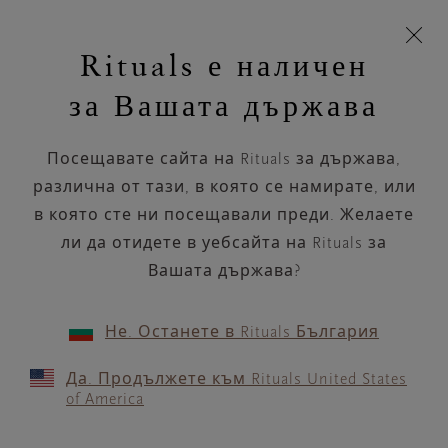
Пропускане на навигацията
Време за доставка 5-8 работни дни
моята
З
кошница
Rituals е наличен
н
Търся...
Търся...
Потреб
Виж
Включете
Логото
навигацията
и
акаунт
кош
на
на
за Вашата държава
устройството
п
НАЗАД
Rituals
Посещавате сайта на Rituals за държава,
NAIMA GALEAZZI
различна от тази, в която се намирате, или
CIVITANOVA MARCHE
в която сте ни посещавали преди. Желаете
ли да отидете в уебсайта на Rituals за
РАБОТНО ВРЕМЕ
Вашата държава?
Проверете най-актуалното ни работно
време с помощта на
.
GOOGLE MAPS
Не. Останете в Rituals България
Да. Продължете към Rituals United States
of America