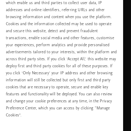
which enable us and third parties to collect user data, IP
addresses and online identifiers, referring URLs and other
browsing information and content when you use the platform.
Изберете Вашата държава и език
Cookies and the information collected may be used to operate
and secure this website, detect and prevent fraudulent
държава
transactions, enable social media and other features, customise
your experiences, perform analytics and provide personalised
advertisements tailored to your interests, within the platform and
across third party sites. If you click ‘Accept All,’ this website may
език
deploy first and third party cookies for all of these purposes. If
you click ‘Only Necessary’ your IP address and other browsing
information will still be collected but only first and third party
cookies that are necessary to operate, secure and enable key
ПРОДЪЛЖАВАНЕ
features and functionality will be deployed. You can also review
and change your cookie preferences at any time, in the Privacy
Preference Center, which you can access by clicking "Manage
Cookies”.
Facebook
TikTok
Pinterest
Youtube
Instagra
page
profile
channel
profile