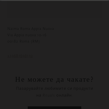
Naima Roma Appia Nuova
Via Appia nuova 10-16
00182 Roma (RM)
+39687696570
Не можете да чакате?
Пазарувайте любимите си продукти
на Rituals онлайн.