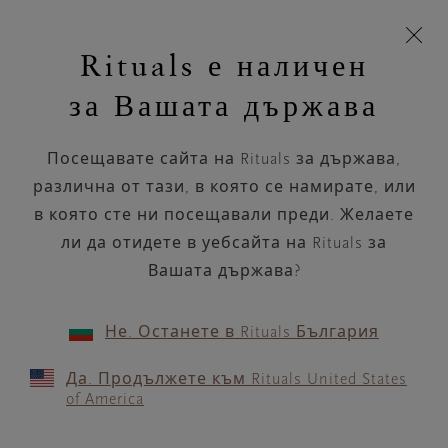
Пропускане на навигацията
Време за доставка 5-9 работни дни
моята
З
кошница
Rituals е наличен
н
Търся...
Търся...
Потреб
Виж
Включете
Логото
навигацията
и
акаунт
кош
на
на
за Вашата държава
устройството
п
НАЗАД
Rituals
Посещавате сайта на Rituals за държава,
NAIMA ROMA APPIA
различна от тази, в която се намирате, или
NUOVA
в която сте ни посещавали преди. Желаете
ли да отидете в уебсайта на Rituals за
РАБОТНО ВРЕМЕ
Вашата държава?
Проверете най-актуалното ни работно
време с помощта на
.
GOOGLE MAPS
Не. Останете в Rituals България
Да. Продължете към Rituals United States
of America