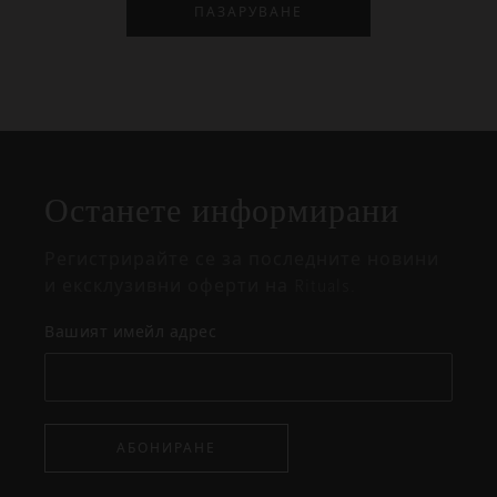
ПАЗАРУВАНЕ
Затваряне
Отворено
Затворено
на
Останете информирани
изскачащия
прозорец
Регистрирайте се за последните новини
и ексклузивни оферти на Rituals.
Вашият имейл адрес
АБОНИРАНЕ