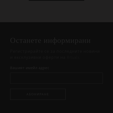
Затваряне
Отворено
Затворено
на
Останете информирани
изскачащия
прозорец
Регистрирайте се за последните новини
и ексклузивни оферти на Rituals.
Вашият имейл адрес
АБОНИРАНЕ