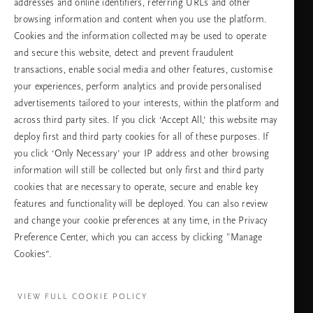
addresses and online identifiers, referring URLs and other
browsing information and content when you use the platform.
Изберете Вашата държава и език
Cookies and the information collected may be used to operate
and secure this website, detect and prevent fraudulent
държава
transactions, enable social media and other features, customise
your experiences, perform analytics and provide personalised
advertisements tailored to your interests, within the platform and
across third party sites. If you click ‘Accept All,’ this website may
език
deploy first and third party cookies for all of these purposes. If
you click ‘Only Necessary’ your IP address and other browsing
information will still be collected but only first and third party
cookies that are necessary to operate, secure and enable key
ПРОДЪЛЖАВАНЕ
features and functionality will be deployed. You can also review
and change your cookie preferences at any time, in the Privacy
Preference Center, which you can access by clicking "Manage
Cookies”.
Facebook
TikTok
Pinterest
Youtube
Instagra
page
profile
channel
profile
VIEW FULL COOKIE POLICY