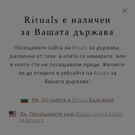
Пропускане на навигацията
Време за доставка 5-9 работни дни
моята
З
кошница
Rituals е наличен
н
Търся...
Търся...
Потреб
Виж
Включете
Логото
навигацията
и
акаунт
кош
на
на
за Вашата държава
устройството
п
НАЗАД
Rituals
Посещавате сайта на Rituals за държава,
NAIMA ROMA OSTIA
различна от тази, в която се намирате, или
в която сте ни посещавали преди. Желаете
РАБОТНО ВРЕМЕ
ли да отидете в уебсайта на Rituals за
Проверете най-актуалното ни работно
време с помощта на
Вашата държава?
.
GOOGLE MAPS
Не. Останете в Rituals България
Да. Продължете към Rituals United States
of America