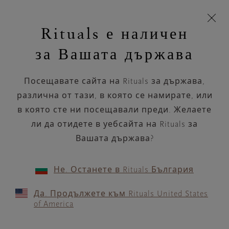
Пропускане на навигацията
Време за доставка 5-8 работни дни
моята
З
кошница
Rituals е наличен
н
Търся...
Търся...
Потреб
Виж
Включете
Логото
навигацията
и
акаунт
кош
на
на
за Вашата държава
устройството
п
НАЗАД
Rituals
Посещавате сайта на Rituals за държава,
NOCIBÉ FRÉJUS
различна от тази, в която се намирате, или
в която сте ни посещавали преди. Желаете
РАБОТНО ВРЕМЕ
ли да отидете в уебсайта на Rituals за
Проверете най-актуалното ни работно
време с помощта на
Вашата държава?
.
GOOGLE MAPS
Не. Останете в Rituals България
Да. Продължете към Rituals United States
of America