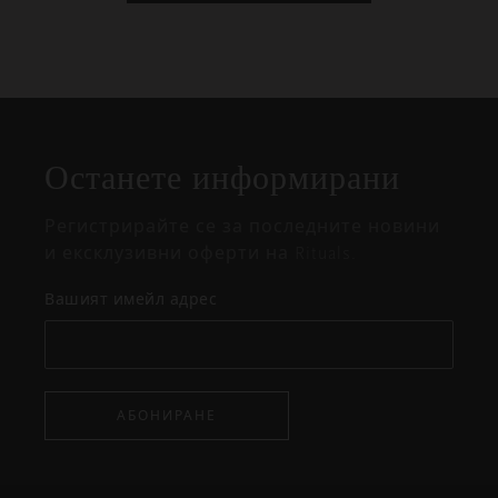
Затваряне
Отворено
Затворено
на
Останете информирани
изскачащия
прозорец
Регистрирайте се за последните новини
и ексклузивни оферти на Rituals.
Вашият имейл адрес
АБОНИРАНЕ