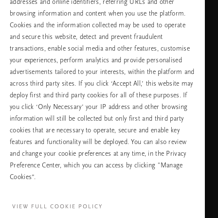
addresses and online identifiers, referring URLs and other
browsing information and content when you use the platform.
Изберете Вашата държава и език
Cookies and the information collected may be used to operate
and secure this website, detect and prevent fraudulent
държава
transactions, enable social media and other features, customise
your experiences, perform analytics and provide personalised
advertisements tailored to your interests, within the platform and
across third party sites. If you click ‘Accept All,’ this website may
език
deploy first and third party cookies for all of these purposes. If
you click ‘Only Necessary’ your IP address and other browsing
information will still be collected but only first and third party
cookies that are necessary to operate, secure and enable key
ПРОДЪЛЖАВАНЕ
features and functionality will be deployed. You can also review
and change your cookie preferences at any time, in the Privacy
Preference Center, which you can access by clicking "Manage
Cookies”.
Facebook
TikTok
Pinterest
Youtube
Instagra
page
profile
channel
profile
VIEW FULL COOKIE POLICY