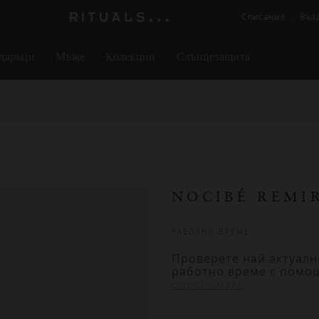
Списание
Въз
Логото
на
даръци
Мъже
Колекции
Слънцезащита
Rituals
NOCIBÉ REMI
РАБОТНО ВРЕМЕ
Проверете най-актуалн
работно време с помо
.
GOOGLE MAPS