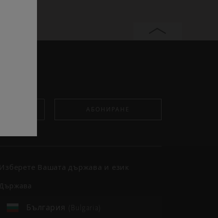
АБОНИРАНЕ
Изберете Вашата държава и език
държава
България (Bulgaria)