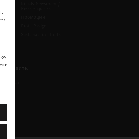
Rituals Newsroom /
Press enquiries
ts
Промоции
tes.
Profit Pledge
Sustainability Efforts
P
y
view
ence
се обадите.
азговора
nstagram
ofile