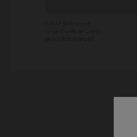
Nocibé Remiremont
19 rue Charles de Gaulle
88200 REMIREMONT