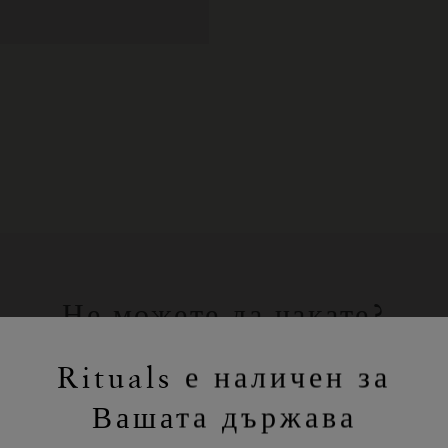
Не можете да чакате?
Пазарувайте любимите си продукти
Rituals е наличен за
на Rituals онлайн.
Вашата държава
ПАЗАРУВАНЕ