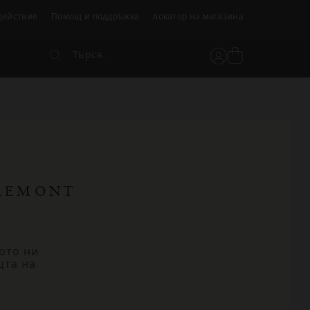
действие
Помощ и поддръжка
локатор на магазина
Търся...
Вижте
Потребителски
Търся...
кошницата
акаунт
REMONT
ото ни
щта на