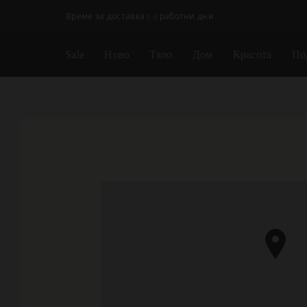
Пропускане на навигацията
Време за доставка 5-9 работни дни
Sale
Ново
Тяло
Дом
Красота
По