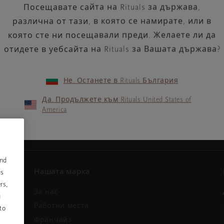
Посещавате сайта на Rituals за държава,
различна от тази, в която се намирате, или в
която сте ни посещавали преди. Желаете ли да
отидете в уебсайта на Rituals за Вашата държава?
Не. Останете в Rituals България
Вашият имейл адрес
ини и
Да. Продължете към Rituals United States of
America
and
Нашата марка
us
rs,
За нас
u
и
Работни места
to
Франчайз