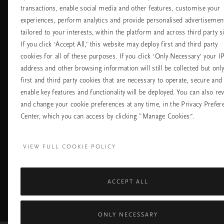
transactions, enable social media and other features, customise your
Хотели
Контакт
experiences, perform analytics and provide personalised advertisemen
Летища
Политика за
бисквитките
tailored to your interests, within the platform and across third party si
настройките на
If you click ‘Accept All,’ this website may deploy first and third party
бисквитките
cookies for all of these purposes. If you click ‘Only Necessary’ your I
Политика За
Поверителност
address and other browsing information will still be collected but onl
Правила На
first and third party cookies that are necessary to operate, secure and
Компанията Rituals
enable key features and functionality will be deployed. You can also re
and change your cookie preferences at any time, in the Privacy Prefer
Нуждаете ли се от помощ? Можете да ни 
Center, which you can access by clicking "Manage Cookies”.
+31 (0) 20 2415948
Местна тарифа на р
Понеделник - петък
10:00 - 19:30
VIEW FULL COOKIE POLICY
Събота - неделя
11:00 - 19:30
ACCEPT ALL
Facebook
TikTok
Pinterest
Youtube
I
page
profile
channel
pr
ONLY NECESSARY