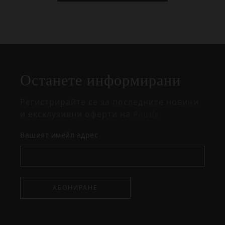
Затваряне
Отворено
Затворено
на
Останете информирани
изскачащия
прозорец
Регистрирайте се за последните новини
и ексклузивни оферти на Rituals.
Вашият имейл адрес
АБОНИРАНЕ