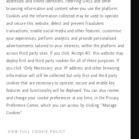
addresses and online identifiers, referring URLs and other
browsing information and content when you use the platform.
Изберете Вашата държава и език
Cookies and the information collected may be used to operate
and secure this website, detect and prevent fraudulent
държава
transactions, enable social media and other features, customise
your experiences, perform analytics and provide personalised
advertisements tailored to your interests, within the platform and
across third party sites. If you click ‘Accept All,’ this website may
език
deploy first and third party cookies for all of these purposes. If
you click ‘Only Necessary’ your IP address and other browsing
information will still be collected but only first and third party
cookies that are necessary to operate, secure and enable key
ПРОДЪЛЖАВАНЕ
features and functionality will be deployed. You can also review
and change your cookie preferences at any time, in the Privacy
Preference Center, which you can access by clicking "Manage
Cookies”.
Facebook
TikTok
Pinterest
Youtube
Instagra
page
profile
channel
profile
VIEW FULL COOKIE POLICY