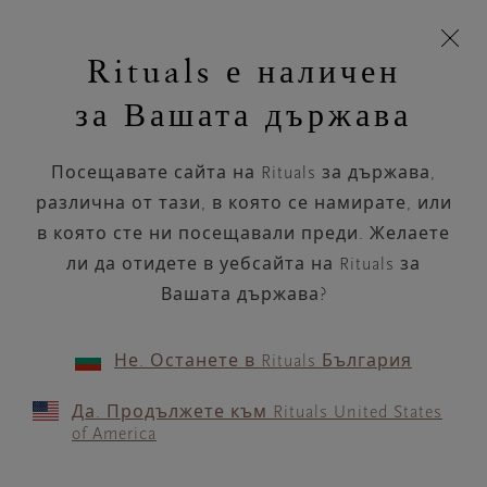
Пропускане на навигацията
Време за доставка 5-8 работни дни
моята
З
кошница
Rituals е наличен
н
Търся...
Търся...
Потреб
Виж
Включете
Логото
навигацията
и
акаунт
кош
на
на
за Вашата държава
устройството
п
НАЗАД
Rituals
Посещавате сайта на Rituals за държава,
P&C SERRA SHOPPING
различна от тази, в която се намирате, или
в която сте ни посещавали преди. Желаете
РАБОТНО ВРЕМЕ
ли да отидете в уебсайта на Rituals за
Проверете най-актуалното ни работно
време с помощта на
Вашата държава?
.
GOOGLE MAPS
Не. Останете в Rituals България
Да. Продължете към Rituals United States
of America