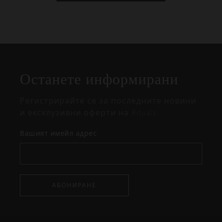
Затваряне
Отворено
Затворено
на
Останете информирани
изскачащия
прозорец
Регистрирайте се за последните новини
и ексклузивни оферти на Rituals.
Вашият имейл адрес
АБОНИРАНЕ