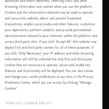
addresses and online identifiers, referring URLs and other
browsing information and content when you use the platform.
Изберете Вашата държава и език
Cookies and the information collected may be used to operate
and secure this website, detect and prevent fraudulent
държава
transactions, enable social media and other features, customise
your experiences, perform analytics and provide personalised
advertisements tailored to your interests, within the platform and
across third party sites. If you click ‘Accept All,’ this website may
език
deploy first and third party cookies for all of these purposes. If
you click ‘Only Necessary’ your IP address and other browsing
information will still be collected but only first and third party
cookies that are necessary to operate, secure and enable key
ПРОДЪЛЖАВАНЕ
features and functionality will be deployed. You can also review
and change your cookie preferences at any time, in the Privacy
Preference Center, which you can access by clicking "Manage
Cookies”.
Facebook
TikTok
Pinterest
Youtube
Instagra
page
profile
channel
profile
VIEW FULL COOKIE POLICY