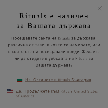
Пропускане на навигацията
Време за доставка 5-8 работни дни
моята
З
кошница
Rituals е наличен
н
Търся...
Търся...
Потреб
Виж
Включете
Логото
навигацията
и
акаунт
кош
на
на
за Вашата държава
устройството
п
НАЗАД
Rituals
Посещавате сайта на Rituals за държава,
PASSION BEAUTÉ LORIOL
различна от тази, в която се намирате, или
в която сте ни посещавали преди. Желаете
РАБОТНО ВРЕМЕ
ли да отидете в уебсайта на Rituals за
Проверете най-актуалното ни работно
време с помощта на
Вашата държава?
.
GOOGLE MAPS
Не. Останете в Rituals България
Да. Продължете към Rituals United States
of America