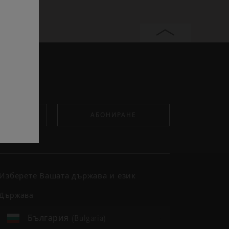
АБОНИРАНЕ
Изберете Вашата държава и език
държава
България (Bulgaria)