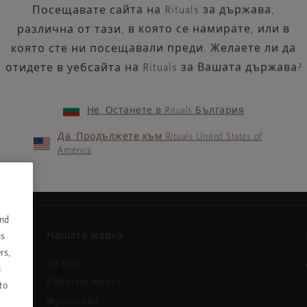
Посещавате сайта на Rituals за държава,
различна от тази, в която се намирате, или в
която сте ни посещавали преди. Желаете ли да
отидете в уебсайта на Rituals за Вашата държава?
Не. Останете в Rituals България
Вашият имейл адрес
ини и
Да. Продължете към Rituals United States of
America
and
Нашата марка
us
rs,
За нас
u
и
Работни места
to
Франчайз