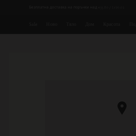
Пропускане на навигацията
Безплатна доставка на поръчки над
€35.80 / Lv70.02
Sale
Ново
Тяло
Дом
Красота
По