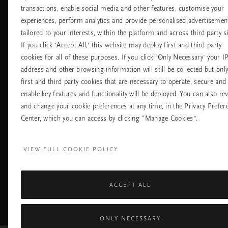
transactions, enable social media and other features, customise your
Хотели
Контакт
experiences, perform analytics and provide personalised advertisemen
Летища
Политика за
бисквитките
tailored to your interests, within the platform and across third party si
настройките на
If you click ‘Accept All,’ this website may deploy first and third party
бисквитките
cookies for all of these purposes. If you click ‘Only Necessary’ your I
Политика За
Поверителност
address and other browsing information will still be collected but onl
Правила На
first and third party cookies that are necessary to operate, secure and
Компанията Rituals
enable key features and functionality will be deployed. You can also re
and change your cookie preferences at any time, in the Privacy Prefer
Нуждаете ли се от помощ? Можете да ни 
Center, which you can access by clicking "Manage Cookies”.
+31 (0) 20 2415948
Местна тарифа на р
Понеделник - петък
10:00 - 19:30
VIEW FULL COOKIE POLICY
Събота - неделя
11:00 - 19:30
ACCEPT ALL
Facebook
TikTok
Pinterest
Youtube
I
page
profile
channel
pr
ONLY NECESSARY