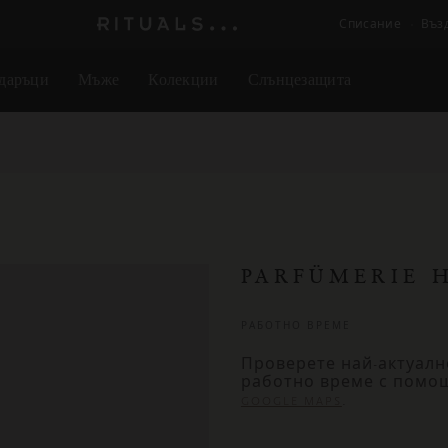
Списание
Въз
Логото
на
даръци
Мъже
Колекции
Слънцезащита
Rituals
PARFÜMERIE 
РАБОТНО ВРЕМЕ
Проверете най-актуалн
работно време с помо
.
GOOGLE MAPS