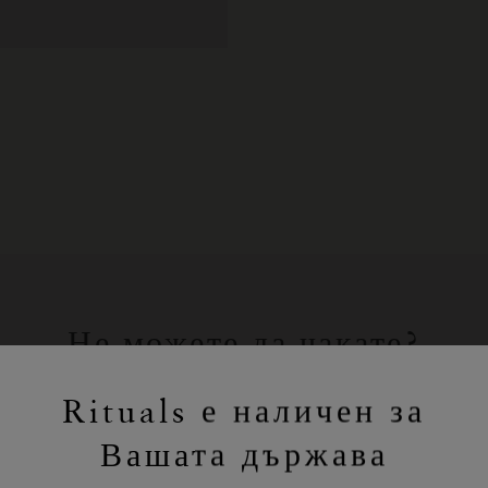
Не можете да чакате?
Пазарувайте любимите си продукти
Rituals е наличен за
на Rituals онлайн.
Вашата държава
ПАЗАРУВАНЕ