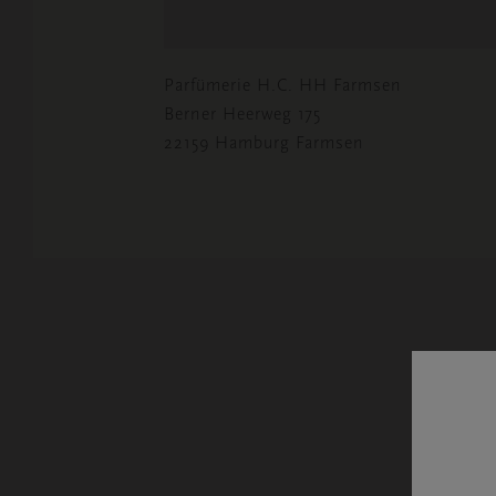
Parfümerie H.C. HH Farmsen
Berner Heerweg 175
22159 Hamburg Farmsen