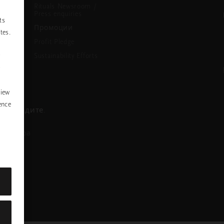
Rituals Newsroom /
Press enquiries
ts
Промоции
tes.
Profit Pledge
Sustainability Efforts
P
y
view
ence
се обадите.
азговора
nstagram
ofile