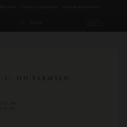
действие
Помощ и поддръжка
локатор на магазина
Търся...
Вижте
Потребителски
Търся...
кошницата
акаунт
H.C. HH FARMSEN
ото ни
щта на