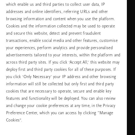
which enable us and third parties to collect user data, IP
addresses and online identifiers, referring URLs and other
browsing information and content when you use the platform.
Изберете Вашата държава и език
Cookies and the information collected may be used to operate
and secure this website, detect and prevent fraudulent
държава
transactions, enable social media and other features, customise
your experiences, perform analytics and provide personalised
advertisements tailored to your interests, within the platform and
across third party sites. If you click ‘Accept All,’ this website may
език
deploy first and third party cookies for all of these purposes. If
you click ‘Only Necessary’ your IP address and other browsing
information will still be collected but only first and third party
cookies that are necessary to operate, secure and enable key
ПРОДЪЛЖАВАНЕ
features and functionality will be deployed. You can also review
and change your cookie preferences at any time, in the Privacy
Preference Center, which you can access by clicking "Manage
Cookies”.
Facebook
TikTok
Pinterest
Youtube
Instagra
page
profile
channel
profile