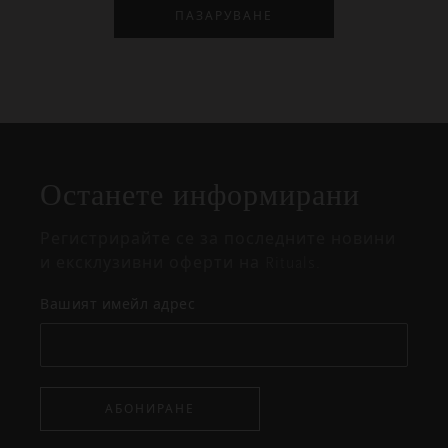
ПАЗАРУВАНЕ
Затваряне
Отворено
Затворено
на
Останете информирани
изскачащия
прозорец
Регистрирайте се за последните новини
и ексклузивни оферти на Rituals.
Вашият имейл адрес
АБОНИРАНЕ