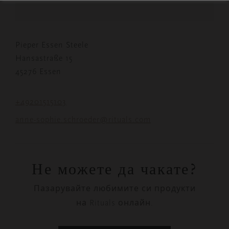
Pieper Essen Steele
Hansastraße 15
45276 Essen
+49201515103
anne-sophie.schroeder@rituals.com
Не можете да чакате?
Пазарувайте любимите си продукти
на Rituals онлайн.