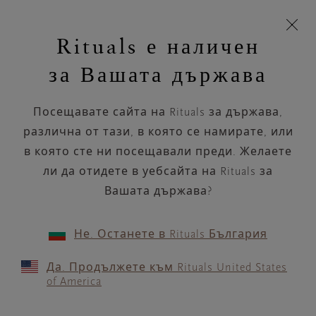
Пропускане на навигацията
Време за доставка 5-8 работни дни
моята
З
кошница
Rituals е наличен
н
Търся...
Търся...
Потреб
Виж
Включете
Логото
навигацията
и
акаунт
кош
на
на
за Вашата държава
устройството
п
НАЗАД
Rituals
Посещавате сайта на Rituals за държава,
PIEPER ESSEN STEELE
различна от тази, в която се намирате, или
в която сте ни посещавали преди. Желаете
РАБОТНО ВРЕМЕ
ли да отидете в уебсайта на Rituals за
Проверете най-актуалното ни работно
време с помощта на
Вашата държава?
.
GOOGLE MAPS
Не. Останете в Rituals България
Да. Продължете към Rituals United States
of America