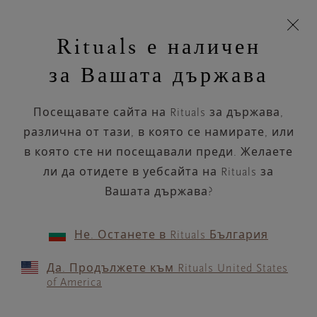
Пропускане на навигацията
Време за доставка 5-8 работни дни
моята
З
кошница
Rituals е наличен
н
Търся...
Търся...
Потреб
Виж
Включете
Логото
навигацията
и
акаунт
кош
на
на
за Вашата държава
устройството
п
НАЗАД
Rituals
Посещавате сайта на Rituals за държава,
SARZANA PINALLI STORE
различна от тази, в която се намирате, или
в която сте ни посещавали преди. Желаете
РАБОТНО ВРЕМЕ
ли да отидете в уебсайта на Rituals за
Проверете най-актуалното ни работно
време с помощта на
Вашата държава?
.
GOOGLE MAPS
Не. Останете в Rituals България
Да. Продължете към Rituals United States
of America