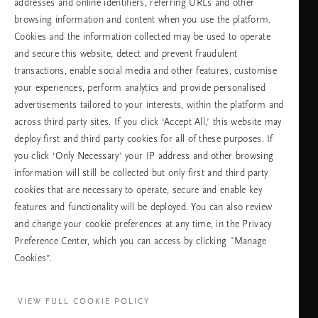
addresses and online identifiers, referring URLs and other
browsing information and content when you use the platform.
Изберете Вашата държава и език
Cookies and the information collected may be used to operate
and secure this website, detect and prevent fraudulent
държава
transactions, enable social media and other features, customise
your experiences, perform analytics and provide personalised
advertisements tailored to your interests, within the platform and
across third party sites. If you click ‘Accept All,’ this website may
език
deploy first and third party cookies for all of these purposes. If
you click ‘Only Necessary’ your IP address and other browsing
information will still be collected but only first and third party
cookies that are necessary to operate, secure and enable key
ПРОДЪЛЖАВАНЕ
features and functionality will be deployed. You can also review
and change your cookie preferences at any time, in the Privacy
Preference Center, which you can access by clicking "Manage
Cookies”.
Facebook
TikTok
Pinterest
Youtube
Instagra
page
profile
channel
profile
VIEW FULL COOKIE POLICY