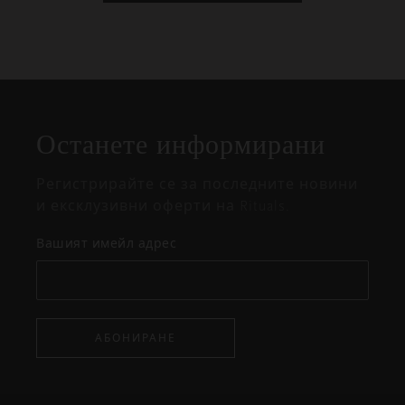
Затваряне
Отворено
Затворено
на
Останете информирани
изскачащия
прозорец
Регистрирайте се за последните новини
и ексклузивни оферти на Rituals.
Вашият имейл адрес
АБОНИРАНЕ